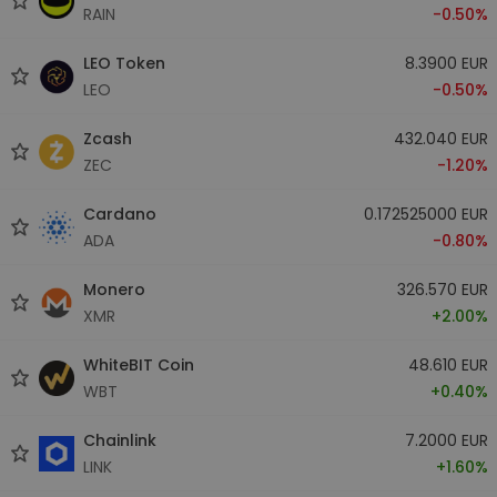
RAIN
-0.50%
LEO Token
8.3900 EUR
LEO
-0.50%
Zcash
432.040 EUR
ZEC
-1.20%
Cardano
0.172525000 EUR
ADA
-0.80%
Monero
326.570 EUR
XMR
+2.00%
WhiteBIT Coin
48.610 EUR
WBT
+0.40%
Chainlink
7.2000 EUR
LINK
+1.60%