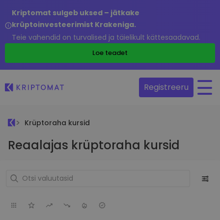
Kriptomat sulgeb uksed – jätkake
krüptoinvesteerimist Krakeniga.
Teie vahendid on turvalised ja täielikult kättesaadavad.
Loe teadet
Registreeru
Krüptoraha kursid
Reaalajas krüptoraha kursid