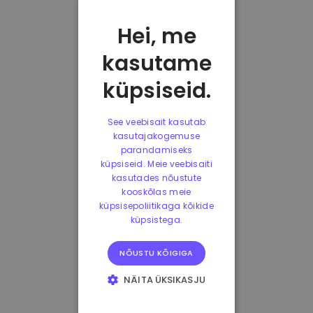
Hei, me
kasutame
küpsiseid.
See veebisait kasutab
kasutajakogemuse
parandamiseks
küpsiseid. Meie veebisaiti
kasutades nõustute
kooskõlas meie
küpsisepoliitikaga kõikide
küpsistega.
NÕUSTU KÕIGIGA
NÄITA ÜKSIKASJU
HÄDAVAJALIKUD