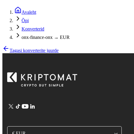
Avaleht
Õpi
Konverterid
onx-finance-onx → EUR
Tagasi konverterite juurde
€ EUR