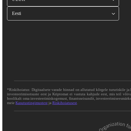
Eesti
*Riskihoiatus: Digitaalsete varade hinnad on allutatud kõrgele tururiskile ja 
investeerimisotsuste eest ja Kriptomat ei vastuta kahjude eest, mis teil või
hoolikalt oma investeerimiskogemust, finantsseisundit, investeerimiseesmärke 
meie
Kasutustingimustest
ja
Riskihoiatusest
.