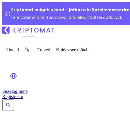
Kriptomat sulgeb uksed – jätkake krüptoinvesteerimi
Teie vahendid on turvalised ja täielikult kättesaadavad.
Hinnad
Õpi
Tooted
Kuidas see töötab
Sisselogimine
Registreeru