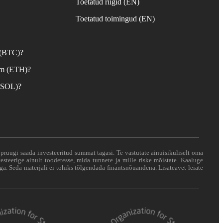
Toetatud riigid (EN)
d
Toetatud toimingud (EN)
 (BTC)?
um (ETH)?
 (SOL)?
i pruugi saada investeeritud summat tagasi. Te vastutate ainuisikuliselt oma
esteerige ainult toodetesse, mida tunnete ja mille riske mõistate. Kaaluge
ga. Seda materjali ei tohiks tõlgendada finantsnõuandena. Lisateavet leiate