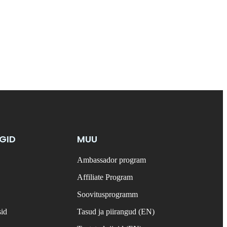
NGID
MUU
Ambassador program
Affiliate Program
Soovitusprogramm
sid
Tasud ja piirangud (EN)