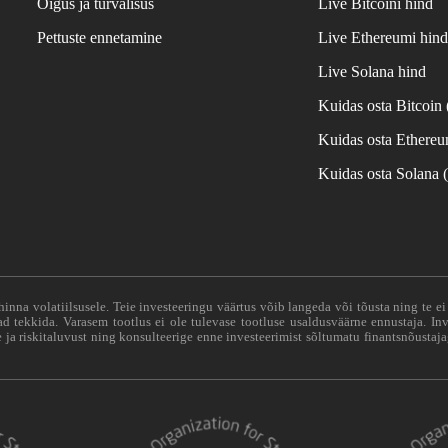
Õigus ja turvalisus
Live Bitcoini hind
Pettuste ennetamine
Live Ethereumi hin
Live Solana hind
Kuidas osta Bitcoin
Kuidas osta Ethere
Kuidas osta Solana
hinna volatiilsusele. Teie investeeringu väärtus võib langeda või tõusta ning te e
vad tekkida. Varasem tootlus ei ole tulevase tootluse usaldusväärne ennustaja. Inv
ja riskitaluvust ning konsulteerige enne investeerimist sõltumatu finantsnõustaja