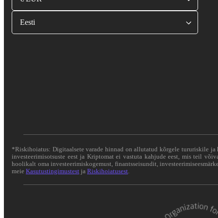
Eesti
*Riskihoiatus: Digitaalsete varade hinnad on allutatud kõrgele tururiskile ja 
investeerimisotsuste eest ja Kriptomat ei vastuta kahjude eest, mis teil või
hoolikalt oma investeerimiskogemust, finantsseisundit, investeerimiseesmärke 
meie
Kasutustingimustest
ja
Riskihoiatusest
.