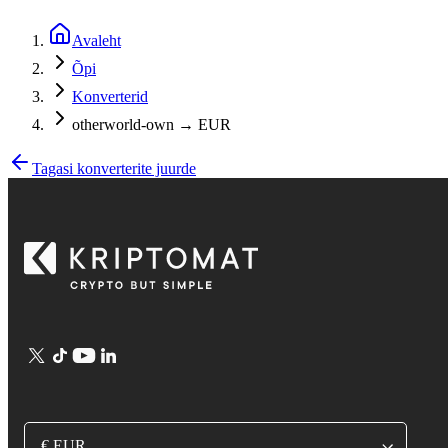
Avaleht
Õpi
Konverterid
otherworld-own → EUR
Tagasi konverterite juurde
€ EUR