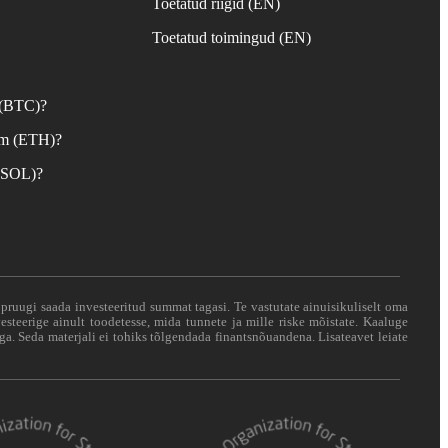
Toetatud riigid (EN)
d
Toetatud toimingud (EN)
 (BTC)?
um (ETH)?
 (SOL)?
i pruugi saada investeeritud summat tagasi. Te vastutate ainuisikuliselt oma
esteerige ainult toodetesse, mida tunnete ja mille riske mõistate. Kaaluge
ga. Seda materjali ei tohiks tõlgendada finantsnõuandena. Lisateavet leiate