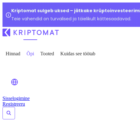
Kriptomat sulgeb uksed – jätkake krüptoinvesteerimi
Teie vahendid on turvalised ja täielikult kättesaadavad.
Hinnad
Õpi
Tooted
Kuidas see töötab
Sisselogimine
Registreeru