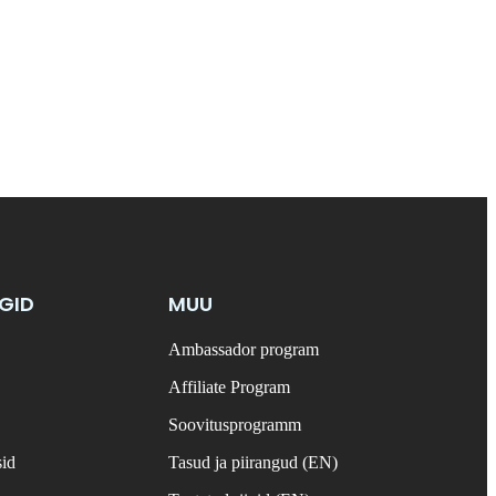
NGID
MUU
Ambassador program
Affiliate Program
Soovitusprogramm
sid
Tasud ja piirangud (EN)