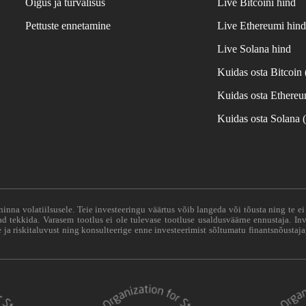
Õigus ja turvalisus
Live Bitcoini hind
Pettuste ennetamine
Live Ethereumi hin
Live Solana hind
Kuidas osta Bitcoin
Kuidas osta Ethere
Kuidas osta Solana
hinna volatiilsusele. Teie investeeringu väärtus võib langeda või tõusta ning te e
vad tekkida. Varasem tootlus ei ole tulevase tootluse usaldusväärne ennustaja. Inv
ja riskitaluvust ning konsulteerige enne investeerimist sõltumatu finantsnõustaja