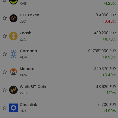
RAIN
+1.20%
LEO Token
8.4000 EUR
LEO
-0.40%
Zcash
439.200 EUR
ZEC
+0.70%
Cardano
0.173811000 EUR
ADA
+0.90%
Monero
329.370 EUR
XMR
+3.40%
WhiteBIT Coin
48.620 EUR
WBT
+1.10%
Chainlink
7.1700 EUR
LINK
+1.90%