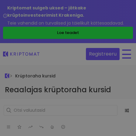
Kriptomat sulgeb uksed – jätkake
krüptoinvesteerimist Krakeniga.
Teie vahendid on turvalised ja täielikult kättesaadavad.
Loe teadet
Registreeru
Krüptoraha kursid
Reaalajas krüptoraha kursid