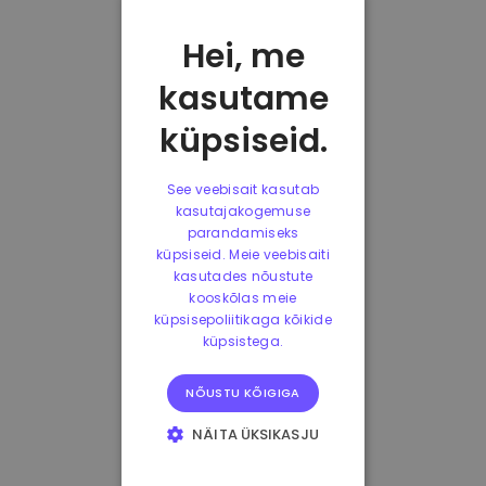
Hei, me
kasutame
küpsiseid.
See veebisait kasutab
kasutajakogemuse
parandamiseks
küpsiseid. Meie veebisaiti
kasutades nõustute
kooskõlas meie
küpsisepoliitikaga kõikide
küpsistega.
NÕUSTU KÕIGIGA
NÄITA ÜKSIKASJU
HÄDAVAJALIKUD