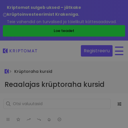
Kriptomat sulgeb uksed – jätkake
krüptoinvesteerimist Krakeniga.
Teie vahendid on turvalised ja täielikult kättesaadavad.
Loe teadet
Registreeru
Krüptoraha kursid
Reaalajas krüptoraha kursid