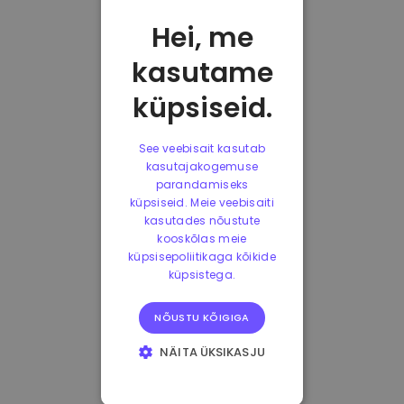
Hei, me
kasutame
küpsiseid.
See veebisait kasutab
kasutajakogemuse
parandamiseks
küpsiseid. Meie veebisaiti
kasutades nõustute
kooskõlas meie
küpsisepoliitikaga kõikide
küpsistega.
NÕUSTU KÕIGIGA
NÄITA ÜKSIKASJU
HÄDAVAJALIKUD
KÜPSISED