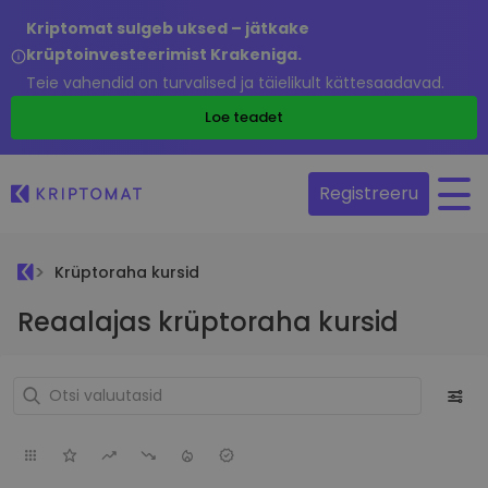
Kriptomat sulgeb uksed – jätkake
krüptoinvesteerimist Krakeniga.
Teie vahendid on turvalised ja täielikult kättesaadavad.
Loe teadet
Registreeru
Krüptoraha kursid
Reaalajas krüptoraha kursid