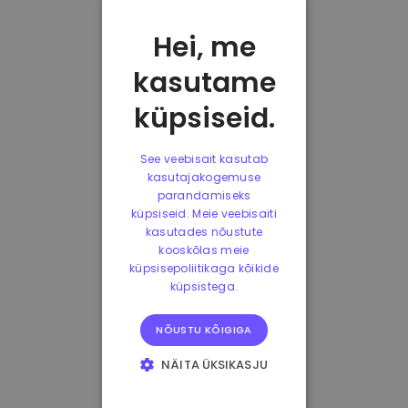
Hei, me
kasutame
küpsiseid.
See veebisait kasutab
kasutajakogemuse
parandamiseks
küpsiseid. Meie veebisaiti
kasutades nõustute
kooskõlas meie
küpsisepoliitikaga kõikide
küpsistega.
NÕUSTU KÕIGIGA
NÄITA ÜKSIKASJU
HÄDAVAJALIKUD