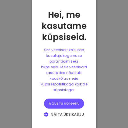
Hei, me
kasutame
küpsiseid.
See veebisait kasutab
kasutajakogemuse
parandamiseks
küpsiseid. Meie veebisaiti
kasutades nõustute
kooskõlas meie
küpsisepoliitikaga kõikide
küpsistega.
NÕUSTU KÕIGIGA
NÄITA ÜKSIKASJU
HÄDAVAJALIKUD