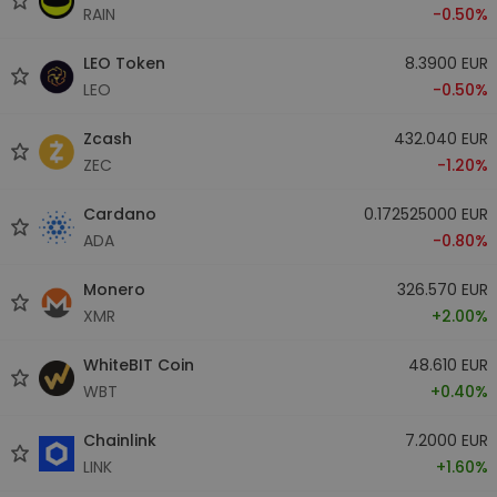
RAIN
-0.50%
LEO Token
8.3900 EUR
LEO
-0.50%
Zcash
432.040 EUR
ZEC
-1.20%
Cardano
0.172525000 EUR
ADA
-0.80%
Monero
326.570 EUR
XMR
+2.00%
WhiteBIT Coin
48.610 EUR
WBT
+0.40%
Chainlink
7.2000 EUR
LINK
+1.60%