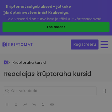
Kriptomat sulgeb uksed – jätkake
krüptoinvesteerimist Krakeniga.
Teie vahendid on turvalised ja täielikult kättesaadavad.
Loe teadet
Registreeru
Krüptoraha kursid
Reaalajas krüptoraha kursid