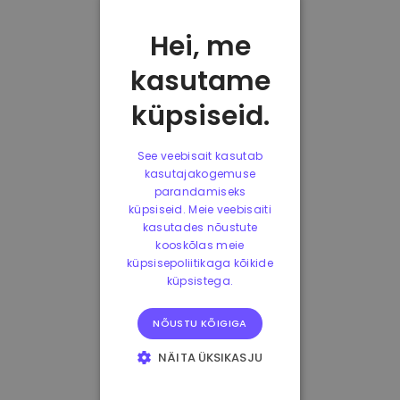
Hei, me
kasutame
küpsiseid.
See veebisait kasutab
kasutajakogemuse
parandamiseks
küpsiseid. Meie veebisaiti
kasutades nõustute
kooskõlas meie
küpsisepoliitikaga kõikide
küpsistega.
NÕUSTU KÕIGIGA
NÄITA ÜKSIKASJU
HÄDAVAJALIKUD