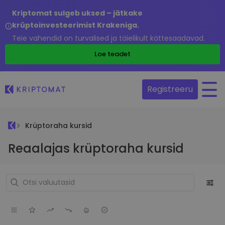
Kriptomat sulgeb uksed – jätkake
krüptoinvesteerimist Krakeniga.
Teie vahendid on turvalised ja täielikult kättesaadavad.
Loe teadet
Registreeru
Krüptoraha kursid
Reaalajas krüptoraha kursid