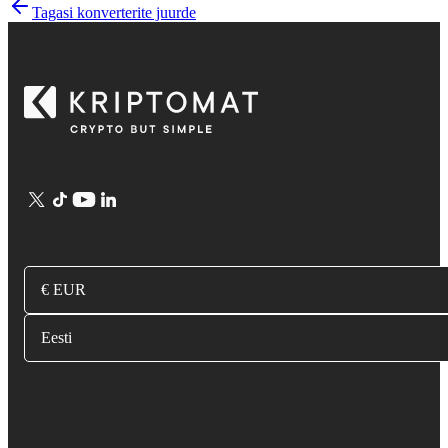
Tagasi konverterite juurde
€ EUR
Eesti