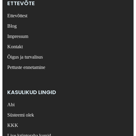
ETTEVÕTE
Ettevõttest
Blog
Impressum
Kontakt
Õigus ja turvalisus
Pettuste ennetamine
KASULIKUD LINGID
Abi
Süsteemi olek
KKK
Live krüptoraha kursid