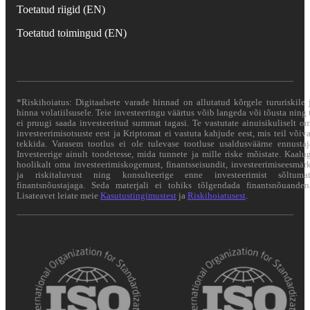
Toetatud riigid (EN)
Toetatud toimingud (EN)
*Riskihoiatus: Digitaalsete varade hinnad on allutatud kõrgele tururiskile 
hinna volatiilsusele. Teie investeeringu väärtus võib langeda või tõusta ning 
ei pruugi saada investeeritud summat tagasi. Te vastutate ainuisikuliselt o
investeerimisotsuste eest ja Kriptomat ei vastuta kahjude eest, mis teil võiv
tekkida. Varasem tootlus ei ole tulevase tootluse usaldusväärne ennustaj
Investeerige ainult toodetesse, mida tunnete ja mille riske mõistate. Kaalu
hoolikalt oma investeerimiskogemust, finantsseisundit, investeerimiseesmär
ja riskitaluvust ning konsulteerige enne investeerimist sõltuma
finantsnõustajaga. Seda materjali ei tohiks tõlgendada finantsnõuanden
Lisateavet leiate meie
Kasutustingimustest
ja
Riskihoiatusest
.