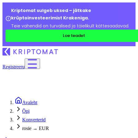
Kriptomat sulgeb uksed – jätkake
krüptoinvesteerimist Krakeniga.
Teie vahendid on turvalised ja täielikult kättesaadavad.
Loe teadet
Registreeru
Avaleht
Õpi
Konverterid
rosie → EUR