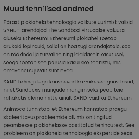
Muud tehnilised andmed
Pärast plokiahela tehnoloogia valikute uurimist valisid
SAND-i arendajad The Sandboxi virtuaalse valuuta
aluseks Ethereumi. Ethereumi plokiahel toetab
arukaid lepinguid, sellel on hea tugi arendajatele, see
on töökindel ja turvaline ning laialdaselt kasutusel,
seega toetab see paljusid kasulikke tööriistu, mis
omavahel sujuvalt suhtlevad.
SAND tehingutega kaasnevad ka väikesed gaasitasud,
nii et Sandboxis mängude mängimiseks peab teie
rahakotis olema mitte ainult SAND, vaid ka Ethereum.
Animoca tunnistab, et Ethereum kannatab praegu
skaleeritavusprobleemide all, mis on tingitud
peamisesse plokiahelasse postitatud tehingutest. See
probleem on plokiahela tehnoloogia ekspertide seas