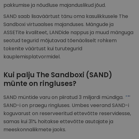
pakkumise ja nõudluse majanduslikud jõud.
SAND saab lisaväärtust tänu oma kasulikkusele The
Sandboxi virtuaalses majanduses. Mängude ja
ASSETite kvaliteet, LANDide nappus ja muud mänguga
seotud tegurid mõjutavad tõenäoliselt rohkem
tokenite väärtust kui turutegurid
kauplemisplatvormidel.
Kui palju The Sandboxi (SAND)
münte on ringluses?
SAND müntide varu on piiratud 3 miljardi mündiga.
SAND-i on praegu ringluses. Umbes veerand SAND-i
koguvarust on reserveeritud ettevõtte reservidesse,
samas kui 31% hoitakse ettevõtte asutajate ja
meeskonnaliikmete jaoks.