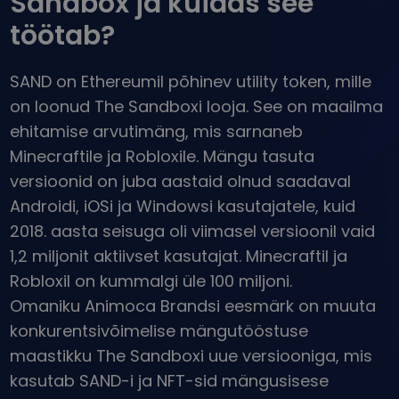
Sandbox ja kuidas see
...täna oleks selle väärtus
Intelligentsed portfellid
töötab?
Nutikas viis krüptosse investeerimiseks
Kriptomati rahakott
SAND on Ethereumil põhinev utility token, mille
Turvaline ja lihtne krüptorahakott
on loonud The Sandboxi looja. See on maailma
Investeeringute uuring
ehitamise arvutimäng, mis sarnaneb
Leia oma krüptostrateegia
Minecraftile ja Robloxile. Mängu tasuta
KriptoEarn
versioonid on juba aastaid olnud saadaval
Teeni krüptoga preemiaid
Androidi, iOSi ja Windowsi kasutajatele, kuid
Varakamber
2018. aasta seisuga oli viimasel versioonil vaid
Säästke krüptot oma tuleviku jaoks
1,2 miljonit aktiivset kasutajat. Minecraftil ja
Robloxil on kummalgi üle 100 miljoni.
Korduv ost
Regulaarselt planeeritud investeeringud (DCA)
Omaniku Animoca Brandsi eesmärk on muuta
konkurentsivõimelise mängutööstuse
Hinnateavitused
Reaalajas hinnavärskendused teie lemmiktokenitele
maastikku The Sandboxi uue versiooniga, mis
kasutab SAND-i ja NFT-sid mängusisese
Avasta varasid