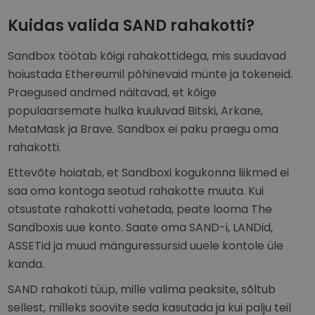
Kuidas valida SAND rahakotti?
Sandbox töötab kõigi rahakottidega, mis suudavad
hoiustada Ethereumil põhinevaid münte ja tokeneid.
Praegused andmed näitavad, et kõige
populaarsemate hulka kuuluvad Bitski, Arkane,
MetaMask ja Brave. Sandbox ei paku praegu oma
rahakotti.
Ettevõte hoiatab, et Sandboxi kogukonna liikmed ei
saa oma kontoga seotud rahakotte muuta. Kui
otsustate rahakotti vahetada, peate looma The
Sandboxis uue konto. Saate oma SAND-i, LANDid,
ASSETid ja muud mänguressursid uuele kontole üle
kanda.
SAND rahakoti tüüp, mille valima peaksite, sõltub
sellest, milleks soovite seda kasutada ja kui palju teil