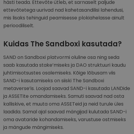
hästi teada. Ettevõte ütleb, et sarnaselt paljude
ettevõtetega uurivad nad kahetasandilisi lahendusi,
mis lisaks tehinguid peamisesse plokiahelasse ainult
perioodiliselt.
Kuidas The Sandboxi kasutada?
SAND on Sandboxi platvormi oluline osa ning seda
saab kasutada stake’miseks ja DAO struktuuri kaudu
juhtimisotsustes osalemiseks. Kõige lõbusam viis
SAND-i kasutamiseks on siiski The Sandboxi
metaverse’is. Loojad saavad SAND-i kasutada LANDide
ja ASSETite omandamiseks. Samuti saavad nad osta
kalliskive, et muuta oma ASSETeid ja neid turule üles
laadida. Samal ajal saavad mängijad kulutada SAND-i
oma avataride kohandamiseks, varustuse ostmiseks
ja mängude mängimiseks.