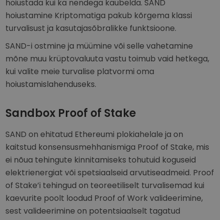
hoiustada kui ka nendega kaubelda. SAND
hoiustamine Kriptomatiga pakub kõrgema klassi
turvalisust ja kasutajasõbralikke funktsioone.
SAND-i ostmine ja müümine või selle vahetamine
mõne muu krüptovaluuta vastu toimub vaid hetkega,
kui valite meie turvalise platvormi oma
hoiustamislahenduseks.
Sandbox Proof of Stake
SAND on ehitatud Ethereumi plokiahelale ja on
kaitstud konsensusmehhanismiga Proof of Stake, mis
ei nõua tehingute kinnitamiseks tohutuid koguseid
elektrienergiat või spetsiaalseid arvutiseadmeid. Proof
of Stake’i tehingud on teoreetiliselt turvalisemad kui
kaevurite poolt loodud Proof of Work valideerimine,
sest valideerimine on potentsiaalselt tagatud