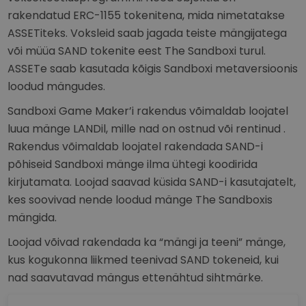
rakendatud ERC-1155 tokenitena, mida nimetatakse
ASSETiteks. Voksleid saab jagada teiste mängijatega
või müüa SAND tokenite eest The Sandboxi turul.
ASSETe saab kasutada kõigis Sandboxi metaversioonis
loodud mängudes.
Sandboxi Game Maker’i rakendus võimaldab loojatel
luua mänge LANDil, mille nad on ostnud või rentinud .
Rakendus võimaldab loojatel rakendada SAND-i
põhiseid Sandboxi mänge ilma ühtegi koodirida
kirjutamata. Loojad saavad küsida SAND-i kasutajatelt,
kes soovivad nende loodud mänge The Sandboxis
mängida.
Loojad võivad rakendada ka “mängi ja teeni” mänge,
kus kogukonna liikmed teenivad SAND tokeneid, kui
nad saavutavad mängus ettenähtud sihtmärke.