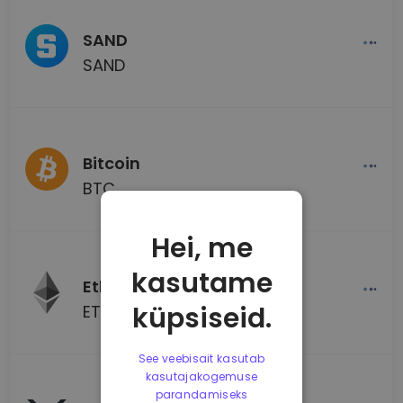
SAND
SAND
Bitcoin
BTC
Hei, me
kasutame
Ethereum
küpsiseid.
ETH
See veebisait kasutab
kasutajakogemuse
parandamiseks