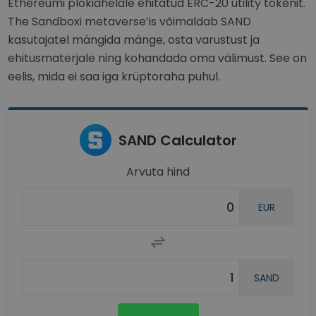
Ethereumi plokiahelale ehitatud ERC-20 utility tokenit.
The Sandboxi metaverse’is võimaldab SAND
kasutajatel mängida mänge, osta varustust ja
ehitusmaterjale ning kohandada oma välimust. See on
eelis, mida ei saa iga krüptoraha puhul.
SAND Calculator
Arvuta hind
EUR
SAND