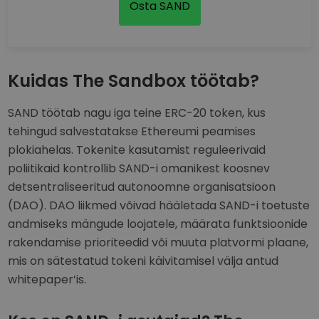
Osta SAND
Kuidas The Sandbox töötab?
SAND töötab nagu iga teine ERC-20 token, kus
tehingud salvestatakse Ethereumi peamises
plokiahelas. Tokenite kasutamist reguleerivaid
poliitikaid kontrollib SAND-i omanikest koosnev
detsentraliseeritud autonoomne organisatsioon
(DAO). DAO liikmed võivad hääletada SAND-i toetuste
andmiseks mängude loojatele, määrata funktsioonide
rakendamise prioriteedid või muuta platvormi plaane,
mis on sätestatud tokeni käivitamisel välja antud
whitepaper’is.