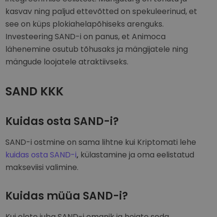
kasvav ning paljud ettevõtted on spekuleerinud, et
see on küps plokiahelapõhiseks arenguks.
Investeering SAND-i on panus, et Animoca
lähenemine osutub tõhusaks ja mängijatele ning
mängude loojatele atraktiivseks.
SAND KKK
Kuidas osta SAND-i?
SAND-i ostmine on sama lihtne kui Kriptomati lehe
kuidas osta SAND-i
,
külastamine ja oma eelistatud
makseviisi valimine.
Kuidas müüa SAND-i?
Kui olete juba SAND-i omanik ja hoiate seda