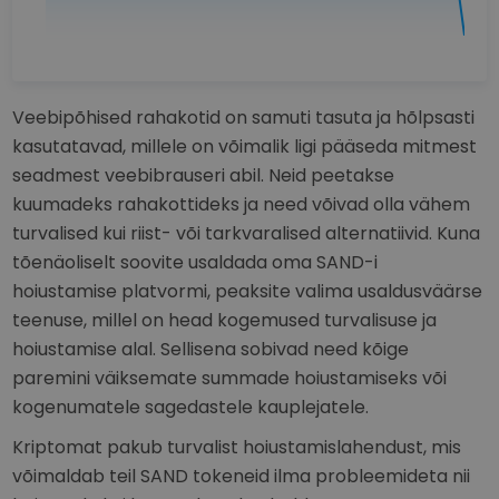
Veebipõhised rahakotid on samuti tasuta ja hõlpsasti
kasutatavad, millele on võimalik ligi pääseda mitmest
seadmest veebibrauseri abil. Neid peetakse
kuumadeks rahakottideks ja need võivad olla vähem
turvalised kui riist- või tarkvaralised alternatiivid. Kuna
tõenäoliselt soovite usaldada oma SAND-i
hoiustamise platvormi, peaksite valima usaldusväärse
teenuse, millel on head kogemused turvalisuse ja
hoiustamise alal. Sellisena sobivad need kõige
paremini väiksemate summade hoiustamiseks või
kogenumatele sagedastele kauplejatele.
Kriptomat pakub turvalist hoiustamislahendust, mis
võimaldab teil SAND tokeneid ilma probleemideta nii