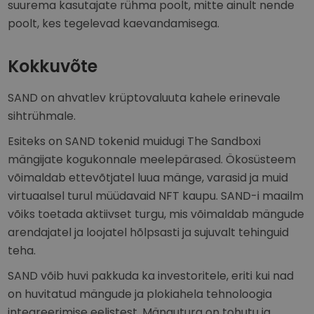
suurema kasutajate rühma poolt, mitte ainult nende
poolt, kes tegelevad kaevandamisega.
Kokkuvõte
SAND on ahvatlev krüptovaluuta kahele erinevale
sihtrühmale.
Esiteks on SAND tokenid muidugi The Sandboxi
mängijate kogukonnale meelepärased. Ökosüsteem
võimaldab ettevõtjatel luua mänge, varasid ja muid
virtuaalsel turul müüdavaid NFT kaupu. SAND-i maailm
võiks toetada aktiivset turgu, mis võimaldab mängude
arendajatel ja loojatel hõlpsasti ja sujuvalt tehinguid
teha.
SAND võib huvi pakkuda ka investoritele, eriti kui nad
on huvitatud mängude ja plokiahela tehnoloogia
integreerimise eelistest. Mänguturg on tohutu ja