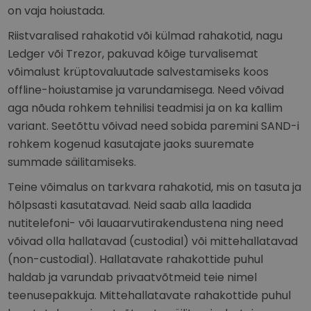
on vaja hoiustada.
Riistvaralised rahakotid või külmad rahakotid, nagu
Ledger või Trezor, pakuvad kõige turvalisemat
võimalust krüptovaluutade salvestamiseks koos
offline-hoiustamise ja varundamisega. Need võivad
aga nõuda rohkem tehnilisi teadmisi ja on ka kallim
variant. Seetõttu võivad need sobida paremini SAND-i
rohkem kogenud kasutajate jaoks suuremate
summade säilitamiseks.
Teine võimalus on tarkvara rahakotid, mis on tasuta ja
hõlpsasti kasutatavad. Neid saab alla laadida
nutitelefoni- või lauaarvutirakendustena ning need
võivad olla hallatavad (custodial) või mittehallatavad
(non-custodial). Hallatavate rahakottide puhul
haldab ja varundab privaatvõtmeid teie nimel
teenusepakkuja. Mittehallatavate rahakottide puhul