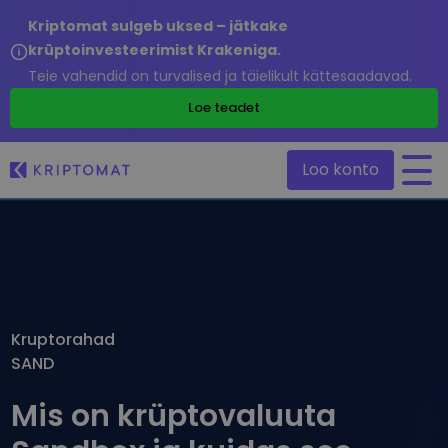
Kriptomat sulgeb uksed – jätkake
krüptoinvesteerimist Krakeniga.
Teie vahendid on turvalised ja täielikult kättesaadavad.
/
Loe teadet
Loo konto
Kõik hinnad
Üle 300+ krüptovaluuta
Suurimad Tõusjad & Langejad
Leia investeerimisvõimalusi
Kruptorahad
Osta ja müü krüptot
SAND
Osta 300+ krüptovaluutat
Hiljuti lisatud
Äsja Kriptomatti lisatud tokenid
Vaheta krüptot
Mis on krüptovaluuta
Üle 1000 paari valikuvõimaluse
Kui oleksin ostnud 100 € väärtuses…