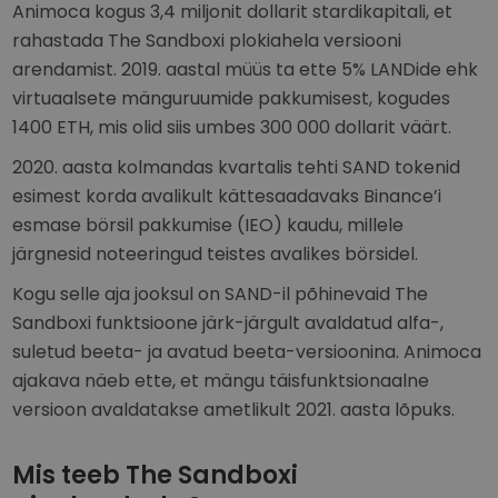
Animoca kogus 3,4 miljonit dollarit stardikapitali, et
rahastada The Sandboxi plokiahela versiooni
arendamist. 2019. aastal müüs ta ette 5% LANDide ehk
virtuaalsete mänguruumide pakkumisest, kogudes
1400 ETH, mis olid siis umbes 300 000 dollarit väärt.
2020. aasta kolmandas kvartalis tehti SAND tokenid
esimest korda avalikult kättesaadavaks Binance’i
esmase börsil pakkumise (IEO) kaudu, millele
järgnesid noteeringud teistes avalikes börsidel.
Kogu selle aja jooksul on SAND-il põhinevaid The
Sandboxi funktsioone järk-järgult avaldatud alfa-,
suletud beeta- ja avatud beeta-versioonina. Animoca
ajakava näeb ette, et mängu täisfunktsionaalne
versioon avaldatakse ametlikult 2021. aasta lõpuks.
Mis teeb The Sandboxi