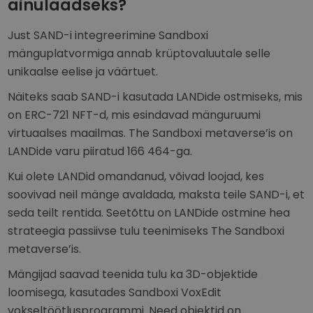
ainulaadseks?
Just SAND-i integreerimine Sandboxi
mänguplatvormiga annab krüptovaluutale selle
unikaalse eelise ja väärtuet.
Näiteks saab SAND-i kasutada LANDide ostmiseks, mis
on ERC-721 NFT-d, mis esindavad mänguruumi
virtuaalses maailmas. The Sandboxi metaverse’is on
LANDide varu piiratud 166 464-ga.
Kui olete LANDid omandanud, võivad loojad, kes
soovivad neil mänge avaldada, maksta teile SAND-i, et
seda teilt rentida. Seetõttu on LANDide ostmine hea
strateegia passiivse tulu teenimiseks The Sandboxi
metaverse’is.
Mängijad saavad teenida tulu ka 3D-objektide
loomisega, kasutades Sandboxi VoxEdit
vokseltöötlusprogrammi. Need objektid on