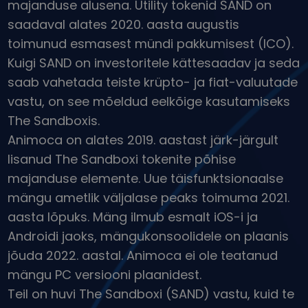
majanduse alusena. Utility tokenid SAND on
Avasta investeerimisvõimalusi
saadaval alates 2020. aasta augustis
Portfellianalüüs
toimunud esmasest mündi pakkumisest (ICO).
Nutikad ülevaated optimaalseks jõudluseks
Kuigi SAND on investoritele kättesaadav ja seda
saab vahetada teiste krüpto- ja fiat-valuutade
vastu, on see mõeldud eelkõige kasutamiseks
The Sandboxis.
Animoca on alates 2019. aastast järk-järgult
lisanud The Sandboxi tokenite põhise
majanduse elemente. Uue täisfunktsionaalse
mängu ametlik väljalase peaks toimuma 2021.
aasta lõpuks. Mäng ilmub esmalt iOS-i ja
Androidi jaoks, mängukonsoolidele on plaanis
jõuda 2022. aastal. Animoca ei ole teatanud
mängu PC versiooni plaanidest.
Teil on huvi The Sandboxi (SAND) vastu, kuid te