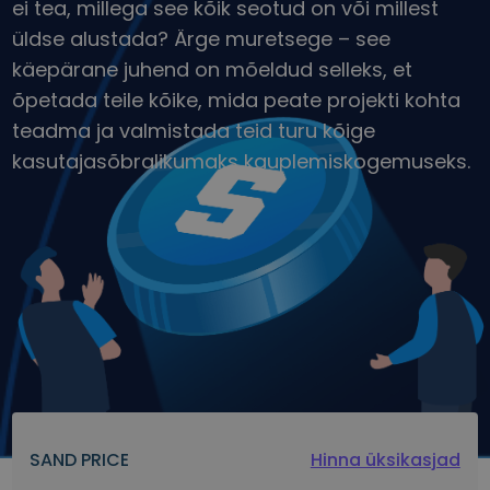
ei tea, millega see kõik seotud on või millest
üldse alustada? Ärge muretsege – see
käepärane juhend on mõeldud selleks, et
õpetada teile kõike, mida peate projekti kohta
teadma ja valmistada teid turu kõige
kasutajasõbralikumaks kauplemiskogemuseks.
SAND PRICE
Hinna üksikasjad