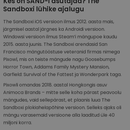
Kes on SAND-i asutajad? The
Sandboxi lühike ajalugu
The Sandboxi iOS versioon ilmus 2012. aasta mais,
järgmisel aastal järgnes ka Androidi versioon.
Windowsi versioon ilmus Steam’i mängupoe kaudu
2015. aasta juunis. The Sandboxi arendasid San
Francisco mängutööstuse veteranid firmas nimega
Pixowl, mis on teiste mängude nagu Goosebumps
Horror Town, Addams Family Mystery Mansion,
Garfield: Survival of the Fattest ja Wonderpark taga.
Pixowli omandas 2018. aastal Hongkongis asuv
Animoca Brands – mitte selle koha pärast peavoolu
mängudes, vaid sellepärast, et plaanis luua The
Sandboxi plokiahelapõhine versioon. Selleks ajaks oli
mängu varasemaid versioone alla laaditud üle 40
miljoni korra.