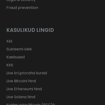
Fraud prevention
KASULIKUD LINGID
Abi
Süsteemi olek
Kaebused
KKK
Live krüptoraha kursid
Live Bitcoini hind
Live Ethereumi hind
Live Solana hind
Kuidas osta Bitcoin (BTC)?