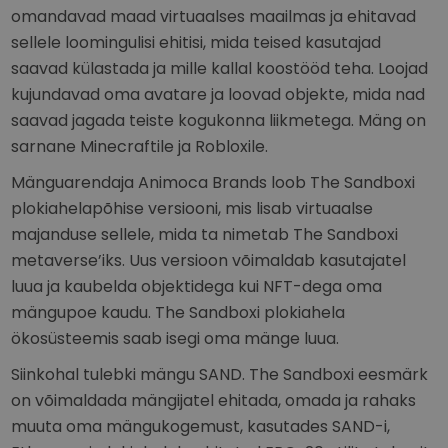
omandavad maad virtuaalses maailmas ja ehitavad
sellele loomingulisi ehitisi, mida teised kasutajad
saavad külastada ja mille kallal koostööd teha. Loojad
kujundavad oma avatare ja loovad objekte, mida nad
saavad jagada teiste kogukonna liikmetega. Mäng on
sarnane Minecraftile ja Robloxile.
Mänguarendaja Animoca Brands loob The Sandboxi
plokiahelapõhise versiooni, mis lisab virtuaalse
majanduse sellele, mida ta nimetab The Sandboxi
metaverse’iks. Uus versioon võimaldab kasutajatel
luua ja kaubelda objektidega kui NFT-dega oma
mängupoe kaudu. The Sandboxi plokiahela
ökosüsteemis saab isegi oma mänge luua.
Siinkohal tulebki mängu SAND. The Sandboxi eesmärk
on võimaldada mängijatel ehitada, omada ja rahaks
muuta oma mängukogemust, kasutades SAND-i,