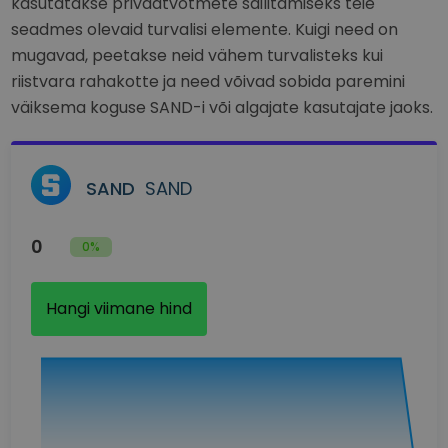
kasutatakse privaatvõtmete säilitamiseks teie
seadmes olevaid turvalisi elemente. Kuigi need on
mugavad, peetakse neid vähem turvalisteks kui
riistvara rahakotte ja need võivad sobida paremini
väiksema koguse SAND-i või algajate kasutajate jaoks.
SAND
SAND
0
0%
Hangi viimane hind