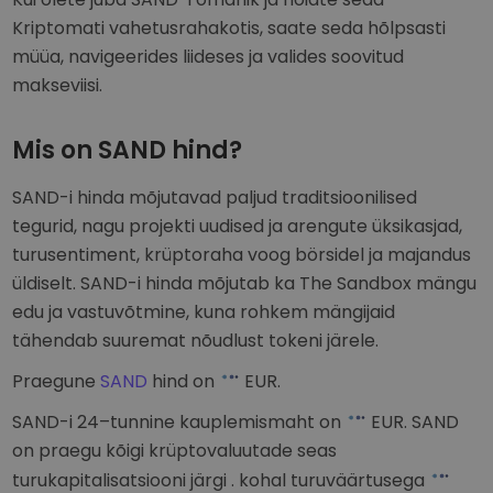
Kriptomati vahetusrahakotis, saate seda hõlpsasti
müüa, navigeerides liideses ja valides soovitud
makseviisi.
Mis on SAND hind?
SAND-i hinda mõjutavad paljud traditsioonilised
tegurid, nagu projekti uudised ja arengute üksikasjad,
turusentiment, krüptoraha voog börsidel ja majandus
üldiselt. SAND-i hinda mõjutab ka The Sandbox mängu
edu ja vastuvõtmine, kuna rohkem mängijaid
tähendab suuremat nõudlust tokeni järele.
Praegune
SAND
hind on
EUR
.
SAND-i 24–tunnine kauplemismaht on
EUR
. SAND
on praegu kõigi krüptovaluutade seas
turukapitalisatsiooni järgi
. kohal turuväärtusega