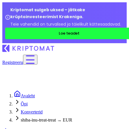
Kriptomat sulgeb uksed – jätkake
krüptoinvesteerimist Krakeniga.
Teie vahendid on turvalised ja täielikult kättesaadavad.
Loe teadet
Registreeru
Avaleht
Õpi
Konverterid
shiba-inu-treat-treat → EUR