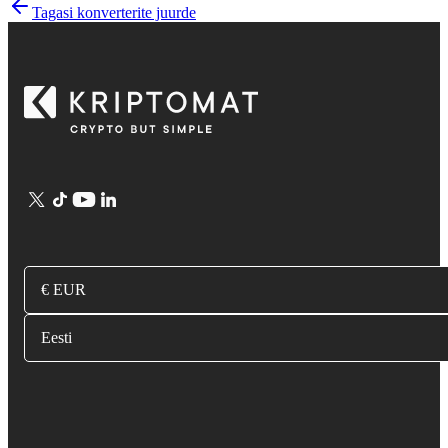
Tagasi konverterite juurde
€ EUR
Eesti