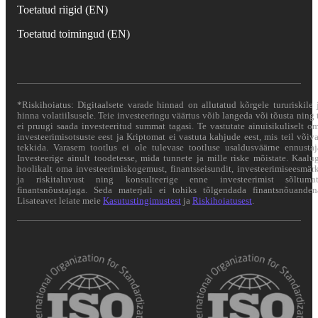
Toetatud riigid (EN)
Toetatud toimingud (EN)
*Riskihoiatus: Digitaalsete varade hinnad on allutatud kõrgele tururiskile 
hinna volatiilsusele. Teie investeeringu väärtus võib langeda või tõusta ning 
ei pruugi saada investeeritud summat tagasi. Te vastutate ainuisikuliselt o
investeerimisotsuste eest ja Kriptomat ei vastuta kahjude eest, mis teil võiv
tekkida. Varasem tootlus ei ole tulevase tootluse usaldusväärne ennustaj
Investeerige ainult toodetesse, mida tunnete ja mille riske mõistate. Kaalu
hoolikalt oma investeerimiskogemust, finantsseisundit, investeerimiseesmär
ja riskitaluvust ning konsulteerige enne investeerimist sõltuma
finantsnõustajaga. Seda materjali ei tohiks tõlgendada finantsnõuanden
Lisateavet leiate meie
Kasutustingimustest
ja
Riskihoiatusest
.