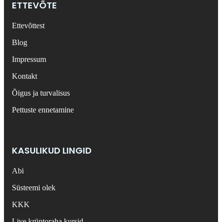
ETTEVÕTE
Ettevõttest
Blog
Impressum
Kontakt
Õigus ja turvalisus
Pettuste ennetamine
KASULIKUD LINGID
Abi
Süsteemi olek
KKK
Live krüptoraha kursid