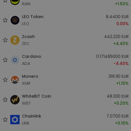
RAIN
+1.50%
LEO Token
8.4400 EUR
LEO
0.00%
Zcash
442.230 EUR
ZEC
+4.40%
Cardano
0.171485000 EUR
ADA
-4.40%
Monero
319.110 EUR
XMR
+1.10%
WhiteBIT Coin
48.330 EUR
WBT
+0.20%
Chainlink
7.0700 EUR
LINK
+0.10%