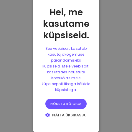
Hei, me
kasutame
küpsiseid.
See veebisait kasutab
kasutajakogemuse
parandamiseks
küpsiseid. Meie veebisaiti
kasutades nõustute
kooskõlas meie
küpsisepoliitikaga kõikide
küpsistega.
NÕUSTU KÕIGIGA
NÄITA ÜKSIKASJU
HÄDAVAJALIKUD
KÜPSISED