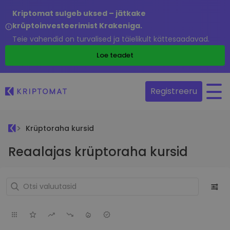
Kriptomat sulgeb uksed – jätkake
krüptoinvesteerimist Krakeniga.
Teie vahendid on turvalised ja täielikult kättesaadavad.
Loe teadet
Registreeru
Krüptoraha kursid
Reaalajas krüptoraha kursid