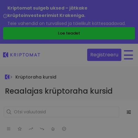
Kriptomat sulgeb uksed – jätkake
krüptoinvesteerimist Krakeniga.
Teie vahendid on turvalised ja täielikult kättesaadavad.
Loe teadet
Registreeru
Krüptoraha kursid
Reaalajas krüptoraha kursid