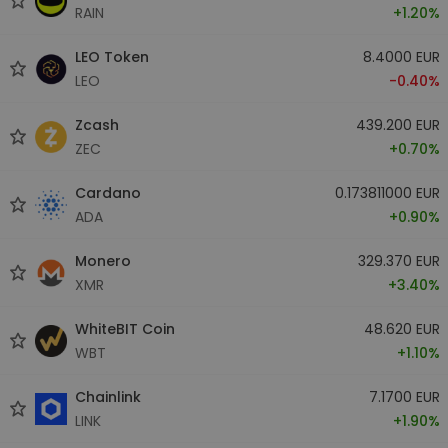
RAIN
+1.20%
LEO Token
8.4000 EUR
LEO
-0.40%
Zcash
439.200 EUR
ZEC
+0.70%
Cardano
0.173811000 EUR
ADA
+0.90%
Monero
329.370 EUR
XMR
+3.40%
WhiteBIT Coin
48.620 EUR
WBT
+1.10%
Chainlink
7.1700 EUR
LINK
+1.90%