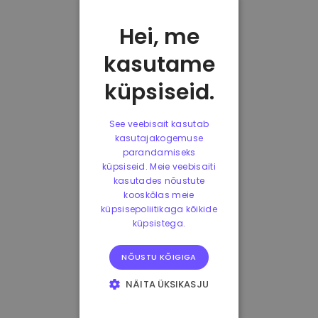
Hei, me
kasutame
küpsiseid.
See veebisait kasutab
kasutajakogemuse
parandamiseks
küpsiseid. Meie veebisaiti
kasutades nõustute
kooskõlas meie
küpsisepoliitikaga kõikide
küpsistega.
NÕUSTU KÕIGIGA
NÄITA ÜKSIKASJU
HÄDAVAJALIKUD