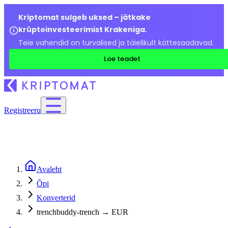
Kriptomat sulgeb uksed – jätkake
krüptoinvesteerimist Krakeniga.
Teie vahendid on turvalised ja täielikult kättesaadavad.
Loe teadet
Registreeru
Avaleht
Õpi
Konverterid
trenchbuddy-trench → EUR