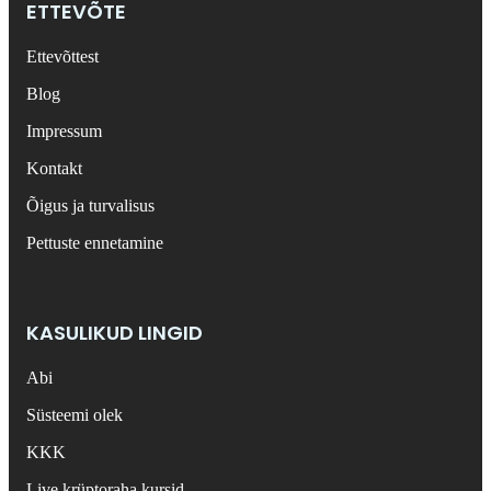
ETTEVÕTE
Ettevõttest
Blog
Impressum
Kontakt
Õigus ja turvalisus
Pettuste ennetamine
KASULIKUD LINGID
Abi
Süsteemi olek
KKK
Live krüptoraha kursid