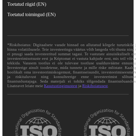
Toetatud riigid (EN)
Toetatud toimingud (EN)
*Riskihoiatus: Digitaalsete varade hinnad on allutatud kõrgele tururiskile 
hinna volatiilsusele. Teie investeeringu väärtus võib langeda või tõusta ning 
ei pruugi saada investeeritud summat tagasi. Te vastutate ainuisikuliselt o
investeerimisotsuste eest ja Kriptomat ei vastuta kahjude eest, mis teil võiv
tekkida. Varasem tootlus ei ole tulevase tootluse usaldusväärne ennustaj
Investeerige ainult toodetesse, mida tunnete ja mille riske mõistate. Kaalu
hoolikalt oma investeerimiskogemust, finantsseisundit, investeerimiseesmär
ja riskitaluvust ning konsulteerige enne investeerimist sõltuma
finantsnõustajaga. Seda materjali ei tohiks tõlgendada finantsnõuanden
Lisateavet leiate meie
Kasutustingimustest
ja
Riskihoiatusest
.