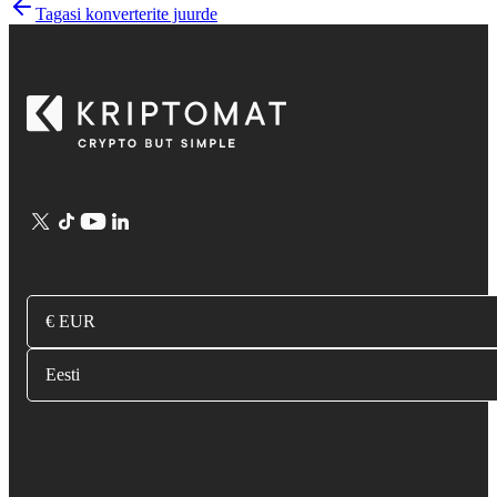
Tagasi konverterite juurde
€ EUR
Eesti