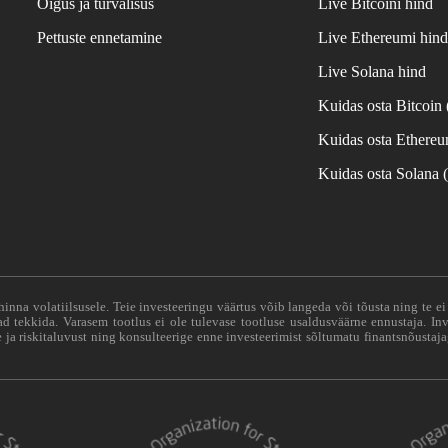
Õigus ja turvalisus
Live Bitcoini hind
Pettuste ennetamine
Live Ethereumi hin
Live Solana hind
Kuidas osta Bitcoin
Kuidas osta Ethere
Kuidas osta Solana
hinna volatiilsusele. Teie investeeringu väärtus võib langeda või tõusta ning te e
vad tekkida. Varasem tootlus ei ole tulevase tootluse usaldusväärne ennustaja. Inv
ja riskitaluvust ning konsulteerige enne investeerimist sõltumatu finantsnõustaja