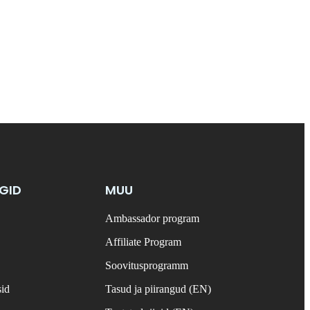
NGID
MUU
Ambassador program
Affiliate Program
Soovitusprogramm
sid
Tasud ja piirangud (EN)