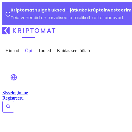
Kriptomat sulgeb uksed – jätkake krüptoinvesteerimi
Teie vahendid on turvalised ja täielikult kättesaadavad.
Hinnad
Õpi
Tooted
Kuidas see töötab
Sisselogimine
Registreeru