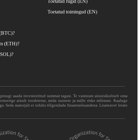
Toetatud riigid (EN)
d
Toetatud toimingud (EN)
 (BTC)?
um (ETH)?
 (SOL)?
i pruugi saada investeeritud summat tagasi. Te vastutate ainuisikuliselt oma
esteerige ainult toodetesse, mida tunnete ja mille riske mõistate. Kaaluge
ga. Seda materjali ei tohiks tõlgendada finantsnõuandena. Lisateavet leiate