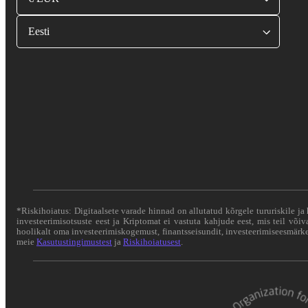
Eesti
*Riskihoiatus: Digitaalsete varade hinnad on allutatud kõrgele tururiskile ja 
investeerimisotsuste eest ja Kriptomat ei vastuta kahjude eest, mis teil või
hoolikalt oma investeerimiskogemust, finantsseisundit, investeerimiseesmärke 
meie
Kasutustingimustest
ja
Riskihoiatusest
.