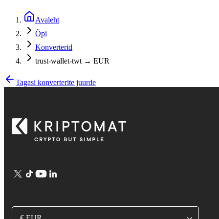
Avaleht
Õpi
Konverterid
trust-wallet-twt → EUR
Tagasi konverterite juurde
€ EUR