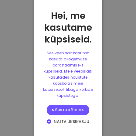
Hei, me
kasutame
küpsiseid.
See veebisait kasutab
kasutajakogemuse
parandamiseks
küpsiseid. Meie veebisaiti
kasutades nõustute
kooskõlas meie
küpsisepoliitikaga kõikide
küpsistega.
NÕUSTU KÕIGIGA
NÄITA ÜKSIKASJU
HÄDAVAJALIKUD