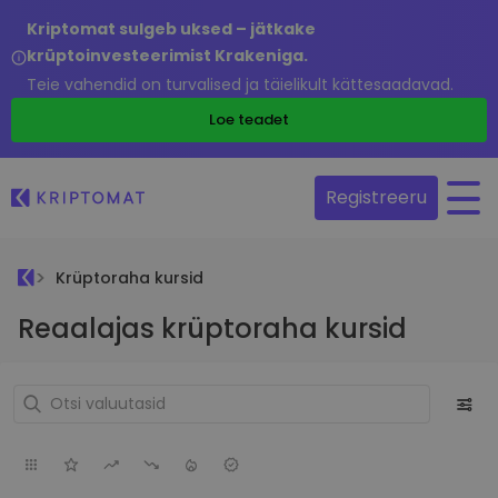
Kriptomat sulgeb uksed – jätkake
krüptoinvesteerimist Krakeniga.
Teie vahendid on turvalised ja täielikult kättesaadavad.
Loe teadet
Registreeru
Krüptoraha kursid
Reaalajas krüptoraha kursid