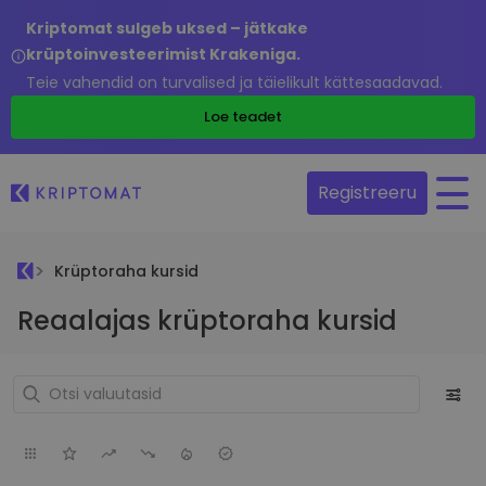
Kriptomat sulgeb uksed – jätkake
krüptoinvesteerimist Krakeniga.
Teie vahendid on turvalised ja täielikult kättesaadavad.
Loe teadet
Registreeru
Krüptoraha kursid
Reaalajas krüptoraha kursid