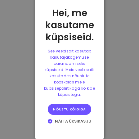
Hei, me
kasutame
küpsiseid.
See veebisait kasutab
kasutajakogemuse
parandamiseks
küpsiseid. Meie veebisaiti
kasutades nõustute
kooskõlas meie
küpsisepoliitikaga kõikide
küpsistega.
NÕUSTU KÕIGIGA
NÄITA ÜKSIKASJU
HÄDAVAJALIKUD
KÜPSISED