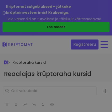
Kriptomat sulgeb uksed – jätkake
krüptoinvesteerimist Krakeniga.
Teie vahendid on turvalised ja täielikult kättesaadavad.
Loe teadet
Registreeru
Krüptoraha kursid
Reaalajas krüptoraha kursid