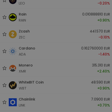
LEO
-0.20%
Rain
0.010888810 EUR
RAIN
+0.90%
Zcash
441.570 EUR
ZEC
-0.10%
Cardano
0.162760000 EUR
ADA
-1.40%
Monero
315.310 EUR
XMR
+2.40%
WhiteBIT Coin
48.590 EUR
WBT
+0.90%
Chainlink
7.0900 EUR
LINK
+0.70%