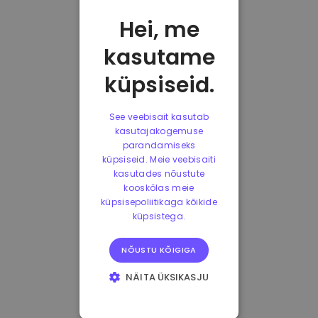
Hei, me
kasutame
küpsiseid.
See veebisait kasutab
kasutajakogemuse
parandamiseks
küpsiseid. Meie veebisaiti
kasutades nõustute
kooskõlas meie
küpsisepoliitikaga kõikide
küpsistega.
NÕUSTU KÕIGIGA
NÄITA ÜKSIKASJU
HÄDAVAJALIKUD
KÜPSISED