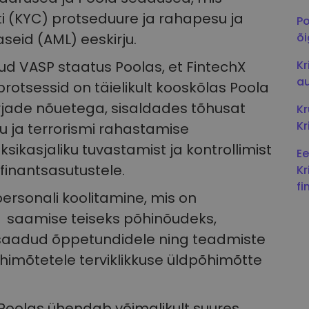
i (KYC) protseduure ja rahapesu ja
Po
seid (AML) eeskirju.
õi
tud VASP staatus Poolas, et FintechX
Kr
au
rotsessid on täielikult kooskõlas Poola
jade nõuetega, sisaldades tõhusat
Kr
Kr
u ja terrorismi rahastamise
sikasjaliku tuvastamist ja kontrollimist
Ee
finantsasutustele.
Kr
fi
ersonali koolitamine, mis on
e saamise teiseks põhinõudeks,
 saadud õppetundidele ning teadmiste
õhimõtetele terviklikkuse üldpõhimõtte
 Poolas ühendab võimalikult suures