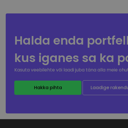
Halda enda portfell
kus iganes sa
ka po
Kasuta veebilehte või laadi juba täna alla meie ohut
Hakka pihta
Laadige rakendu