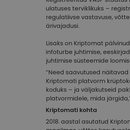
ulatuses terviklikuks – regist
regulatiivse vastavuse, võtte
ärivajadusi.
Lisaks on Kriptomat pälvinud 
infoturbe juhtimise, eeskirj
juhtimise süsteemide loomis
“Need saavutused näitava
Kriptomati platvorm krüptok
koduks – ja väljakutseid pakk
platvormidele, mida järgida,
Kriptomati kohta
2018. aastal asutatud Kripto