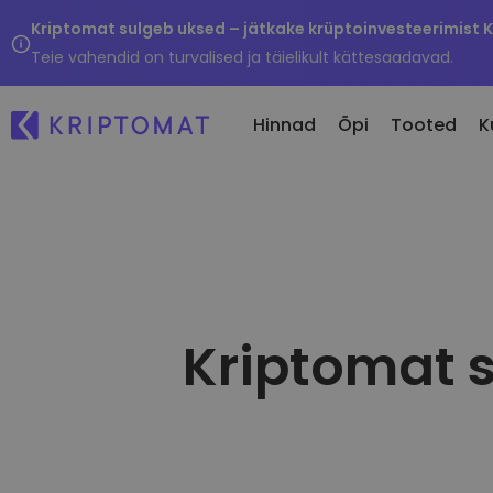
Kriptomat sulgeb uksed – jätkake krüptoinvesteerimist 
Teie vahendid on turvalised ja täielikult kättesaadavad.
Hinnad
Õpi
Tooted
K
Hi
Kõik hinnad
Osta ja müü krüptot
Äsj
Üle 300+ krüptovaluuta
Osta 300+ krüptovaluutat
Ku
Suurimad Tõusjad & Langejad
Vaheta krüptot
vä
Leia investeerimisvõimalusi
Kriptomat s
Üle 1000 paari valikuvõimaluse
...
Intelligentsed portfellid
Nutikas viis krüptosse
investeerimiseks
Kriptomati rahakott
Turvaline ja lihtne krüptorahakott