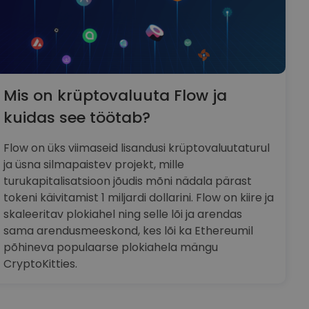
Mis on krüptovaluuta Flow ja
kuidas see töötab?
Flow on üks viimaseid lisandusi krüptovaluutaturul
ja üsna silmapaistev projekt, mille
turukapitalisatsioon jõudis mõni nädala pärast
tokeni käivitamist 1 miljardi dollarini. Flow on kiire ja
skaleeritav plokiahel ning selle lõi ja arendas
sama arendusmeeskond, kes lõi ka Ethereumil
põhineva populaarse plokiahela mängu
CryptoKitties.