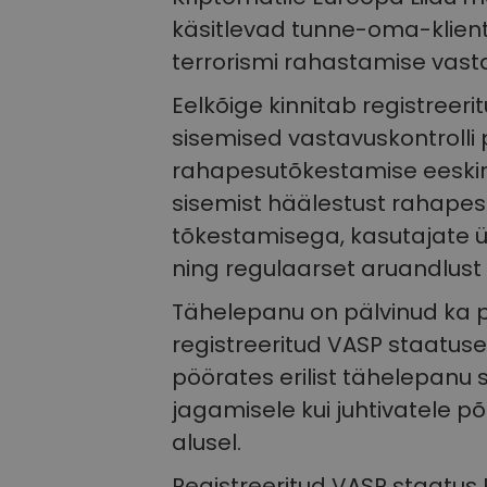
käsitlevad tunne-oma-klient
terrorismi rahastamise vasta
Eelkõige kinnitab registreeri
sisemised vastavuskontrolli p
rahapesutõkestamise eeskir
sisemist häälestust rahapes
tõkestamisega, kasutajate ük
ning regulaarset aruandlust 
Tähelepanu on pälvinud ka p
registreeritud VASP staatus
pöörates erilist tähelepanu
jagamisele kui juhtivatele p
alusel.
Registreeritud VASP staatus