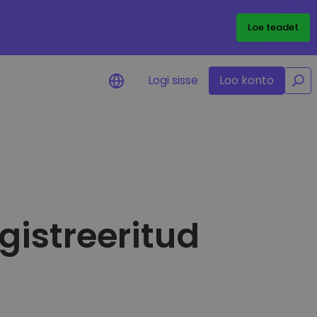
/
Loe teadet
Logi sisse
Loo konto
used teie
gistreeritud
alusi
alseks