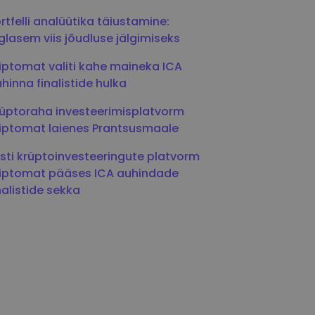
rtfelli analüütika täiustamine:
glasem viis jõudluse jälgimiseks
iptomat valiti kahe maineka ICA
hinna finalistide hulka
üptoraha investeerimisplatvorm
iptomat laienes Prantsusmaale
sti krüptoinvesteeringute platvorm
iptomat pääses ICA auhindade
nalistide sekka