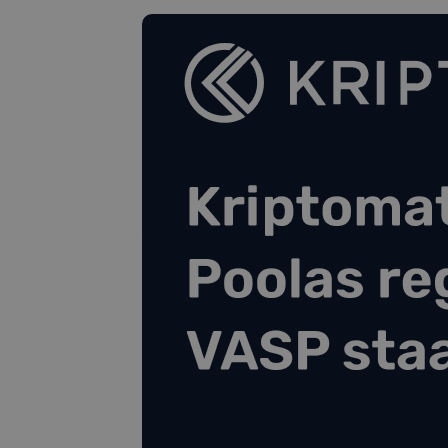
Investeeringute uuring
Leia oma krüptostrateegia