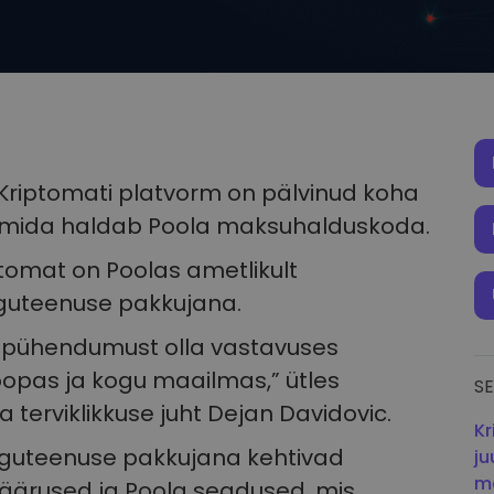
 Kriptomati platvorm on pälvinud koha
is, mida haldab Poola maksuhalduskoda.
tomat on Poolas ametlikult
inguteenuse pakkujana.
e pühendumust olla vastavuses
oopas ja kogu maailmas,” ütles
SE
a terviklikkuse juht Dejan Davidovic.
Kr
inguteenuse pakkujana kehtivad
ju
me
määrused ja Poola seadused, mis