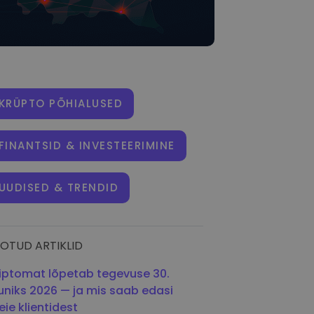
KRÜPTO PÕHIALUSED
FINANTSID & INVESTEERIMINE
UUDISED & TRENDID
OTUD ARTIKLID
iptomat lõpetab tegevuse 30.
uniks 2026 — ja mis saab edasi
ie klientidest