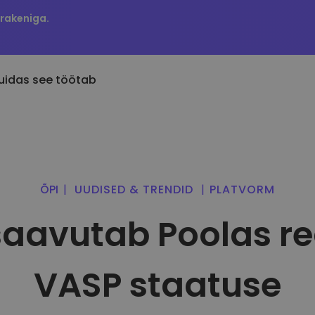
Krakeniga.
uidas see töötab
Hinnateavitused
ljuti lisatud
KriptoEarn
Reaalajas hinnavärskend
a Kriptomatti lisatud tokenid
Teeni krüptoga preemiaid
lemmiktokenitele
ÕPI
|
UUDISED & TRENDID
|
PLATVORM
i oleksin ostnud 100 €
Varakamber
Avasta varasid
ärtuses…
aavutab Poolas re
Säästke krüptot oma tuleviku jaoks
Avasta investeerimisvõim
täna oleks selle väärtus
Korduv ost
Portfellianalüüs
Regulaarselt planeeritud
Nutikad ülevaated optima
investeeringud (DCA)
jõudluseks
VASP staatuse