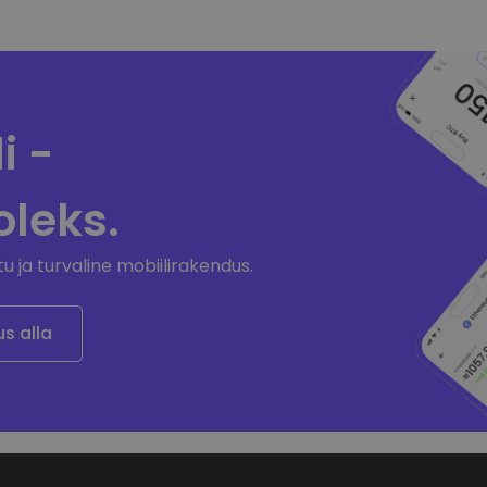
i -
leks.
u ja turvaline mobiilirakendus.
s alla