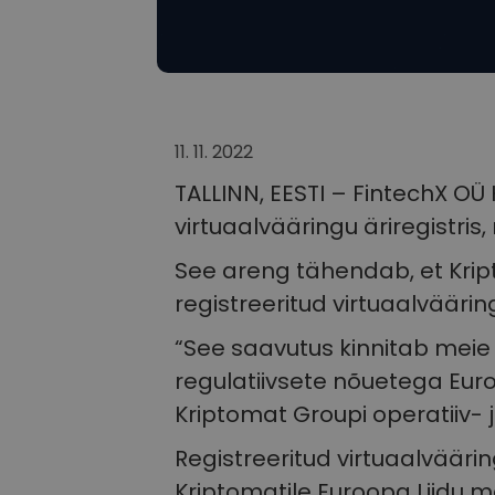
11. 11. 2022
TALLINN, EESTI – FintechX OÜ
virtuaalvääringu äriregistr
See areng tähendab, et Krip
registreeritud virtuaalväär
“See saavutus kinnitab mei
regulatiivsete nõuetega Eur
Kriptomat Groupi operatiiv- j
Registreeritud virtuaalväär
Kriptomatile Euroopa Liidu 