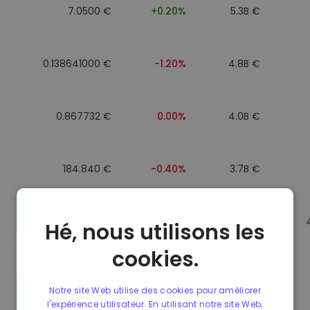
7.0500 €
+0.20%
5.3B €
0.138641000 €
-1.20%
4.8B €
0.867732 €
0.00%
4.0B €
184.840 €
-0.40%
3.7B €
0.867499 €
0.00%
3.5B €
Hé, nous utilisons les
cookies.
0.867435 €
0.00%
3.4B €
Notre site Web utilise des cookies pour améliorer
l'expérience utilisateur. En utilisant notre site Web,