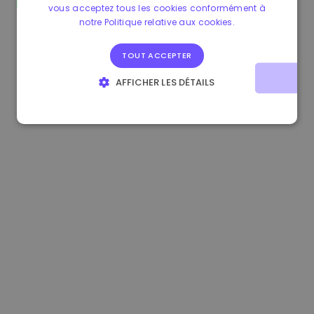
vous acceptez tous les cookies conformément à
1.160000 €
-4.10%
3.2B €
notre Politique relative aux cookies.
TOUT ACCEPTER
AFFICHER LES DÉTAILS
STRICTEMENT NÉCESSAIRES
PERFORMANCE
CIBLAGE
FONCTIONNALITÉ