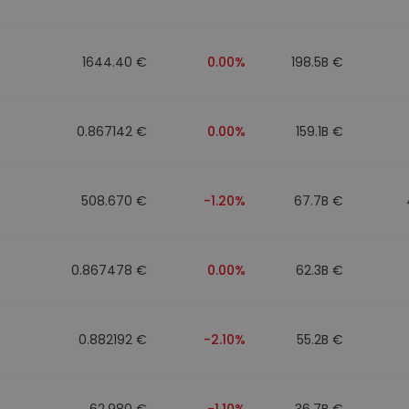
eur d'investissement
1644.40 €
0.00%
198.5B €
stratégie crypto
0.867142 €
0.00%
159.1B €
508.670 €
-1.20%
67.7B €
0.867478 €
0.00%
62.3B €
0.882192 €
-2.10%
55.2B €
62.980 €
-1.10%
36.7B €