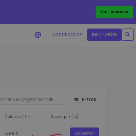
Lire l'annonce
Identification
Inscription
Alertes de prix
Mise à jour en temps réel du prix de
vos jetons préférés
Explorer les actifs
Découvrir les opportunités
d'investissement
Filtres
Portefeuille données
analytiques
Volume 24h
Graph. prix (7 j)
Des informations pertinentes pour
des performances optimales
Acheter
15.6B €