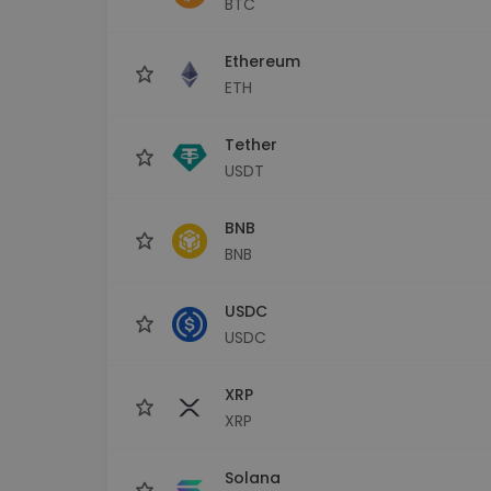
BTC
sécurisé
Explorat
Ethereum
Trouve ta 
ETH
Tether
USDT
BNB
BNB
USDC
USDC
XRP
XRP
Solana