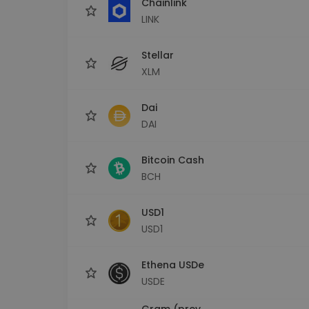
Chainlink
LINK
Stellar
XLM
Dai
DAI
Bitcoin Cash
BCH
USD1
USD1
Ethena USDe
USDE
Gram (prev.