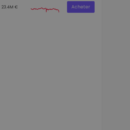
Acheter
23.4M €