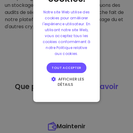
un stockage hors ligne sécurisé et effectuons des
audits de sécurité réguliers. Cette approche fait de
Notre site Web utilise des
cookies pour améliorer
notre plateforme un refuge pour le stockage du et
l'expérience utilisateur. En
d'autres crypto-monnaies.
utilisant notre site Web,
vous acceptez tous les
cookies conformément à
notre Politique relative
aux cookies.
TOUT ACCEPTER
AFFICHER LES
DÉTAILS
Que puis-je faire
après avoir
STRICTEMENT
acheté
du ?
NÉCESSAIRES
PERFORMANCE
CIBLAGE
Maintenir
FONCTIONNALITÉ