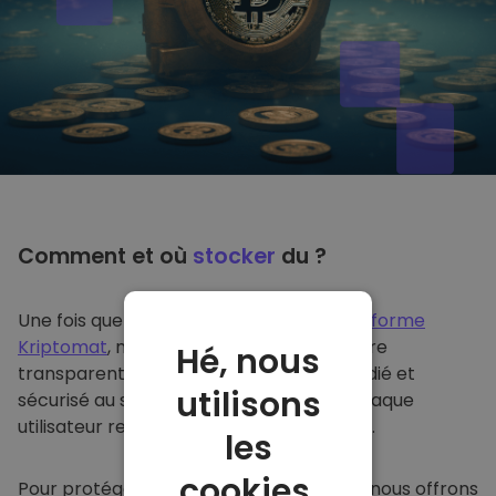
Comment et où
stocker
du ?
Une fois que vous achetez du sur
la plateforme
Kriptomat
, nous le transférons de manière
Hé, nous
transparente dans votre portefeuille dédié et
utilisons
sécurisé au sein de notre plateforme. Chaque
utilisateur reçoit un portefeuille individuel.
les
cookies.
Pour protéger nos clients et leurs fonds, nous offrons