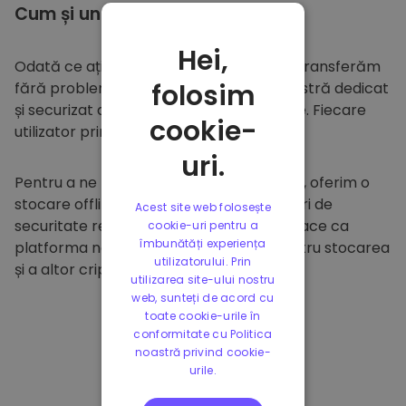
Cum și unde să
stocați
Hei,
Odată ce ați cumpărat pe
Kriptomat
, îl transferăm
folosim
fără probleme în portofelul dumneavoastră dedicat
și securizat din cadrul platformei noastre. Fiecare
cookie-
utilizator primește un portofel individual.
uri.
Pentru a ne proteja clienții și fondurile lor, oferim o
stocare offline sigură și efectuăm audituri de
Acest site web folosește
securitate regulate. Această abordare face ca
cookie-uri pentru a
îmbunătăți experiența
platforma noastră să fie un paradis pentru stocarea
utilizatorului. Prin
și a altor criptomonede.
utilizarea site-ului nostru
web, sunteți de acord cu
toate cookie-urile în
conformitate cu Politica
noastră privind cookie-
urile.