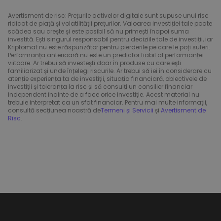
Avertisment de risc: Prețurile activelor digitale sunt supuse unui risc
ridicat de piață și volatilității prețurilor. Valoarea investiției tale poate
scădea sau crește și este posibil să nu primești înapoi suma
investită. Ești singurul responsabil pentru deciziile tale de investiții, iar
Kriptomat nu este răspunzător pentru pierderile pe care le poți suferi.
Performanța anterioară nu este un predictor fiabil al performanței
viitoare. Ar trebui să investești doar în produse cu care ești
familiarizat și unde înțelegi riscurile. Ar trebui să iei în considerare cu
atenție experiența ta de investiții, situația financiară, obiectivele de
investiții și toleranța la risc și să consulți un consilier financiar
independent înainte de a face orice investiție. Acest material nu
trebuie interpretat ca un sfat financiar. Pentru mai multe informații,
consultă secțiunea noastră de
Termeni și Servicii
și
Avertisment de
Risc
.