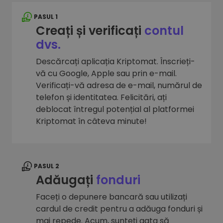
PASUL 1
Creați și verificați
contul
dvs.
Descărcați aplicația Kriptomat. Înscrieți-
vă cu Google, Apple sau prin e-mail.
Verificați-vă adresa de e-mail, numărul de
telefon și identitatea. Felicitări, ați
deblocat întregul potențial al platformei
Kriptomat în câteva minute!
PASUL 2
Adăugați
fonduri
Faceți o depunere bancară sau utilizați
cardul de credit pentru a adăuga fonduri și
mai repede. Acum, sunteți gata să