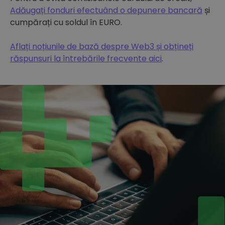
Adăugați fonduri efectuând o depunere bancară
și
cumpărați cu soldul în EURO.
Aflați noțiunile de bază despre Web3 și obțineți
răspunsuri la întrebările frecvente aici
.