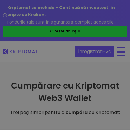
Kriptomat se închide – Continuă să investești în
cripto cu Kraken.
Fondurile tale sunt în siguranță și complet accesibile.
Citește anunțul
Înregistrați–vă
Cumpărare cu Kriptomat
Web3 Wallet
Trei pași simpli pentru a
cumpăra
cu Kriptomat: