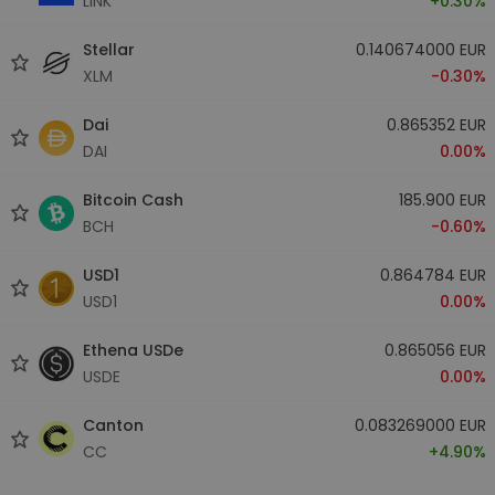
LINK
+0.30%
Stellar
0.140674000 EUR
XLM
-0.30%
Dai
0.865352 EUR
DAI
0.00%
Bitcoin Cash
185.900 EUR
BCH
-0.60%
USD1
0.864784 EUR
USD1
0.00%
Ethena USDe
0.865056 EUR
USDE
0.00%
Canton
0.083269000 EUR
CC
+4.90%