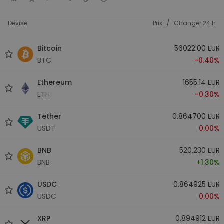
/
Devise
Prix
Changer 24 h
Bitcoin
56022.00 EUR
BTC
-0.40%
Ethereum
1655.14 EUR
ETH
-0.30%
Tether
0.864700 EUR
USDT
0.00%
BNB
520.230 EUR
BNB
+1.30%
USDC
0.864925 EUR
USDC
0.00%
XRP
0.894912 EUR