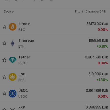
/
Devise
Prix
Changer 24 h
Bitcoin
56173.00 EUR
BTC
0.00%
Ethereum
1658.59 EUR
ETH
+0.10%
Tether
0.864596 EUR
USDT
0.00%
BNB
519.990 EUR
BNB
+1.30%
USDC
0.864816 EUR
USDC
0.00%
XRP
0.898355 EUR