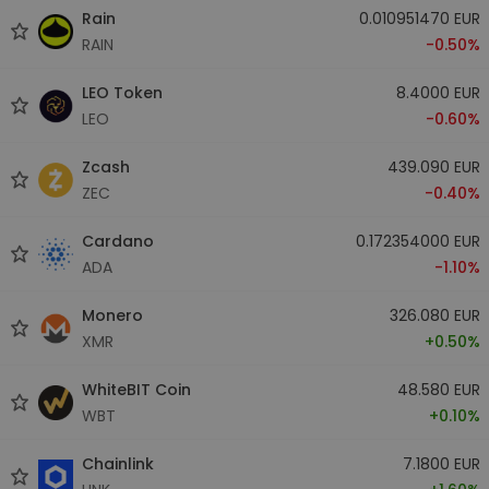
Rain
0.010951470 EUR
RAIN
-0.50%
LEO Token
8.4000 EUR
LEO
-0.60%
Zcash
439.090 EUR
ZEC
-0.40%
Cardano
0.172354000 EUR
ADA
-1.10%
Monero
326.080 EUR
XMR
+0.50%
WhiteBIT Coin
48.580 EUR
WBT
+0.10%
Chainlink
7.1800 EUR