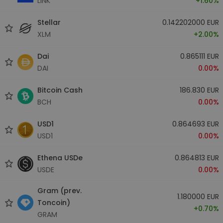
LINK
+1.60%
Stellar
0.142202000 EUR
XLM
+2.00%
Dai
0.865111 EUR
DAI
0.00%
Bitcoin Cash
186.830 EUR
BCH
0.00%
USD1
0.864693 EUR
USD1
0.00%
Ethena USDe
0.864813 EUR
USDE
0.00%
Gram (prev.
1.180000 EUR
Toncoin)
+0.70%
GRAM