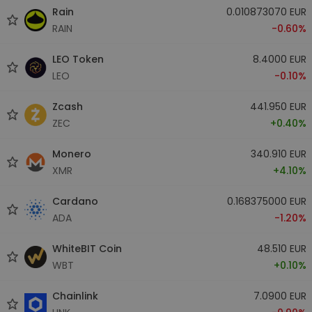
Rain
0.010873070 EUR
RAIN
-0.60%
LEO Token
8.4000 EUR
LEO
-0.10%
Zcash
441.950 EUR
ZEC
+0.40%
Monero
340.910 EUR
XMR
+4.10%
Cardano
0.168375000 EUR
ADA
-1.20%
WhiteBIT Coin
48.510 EUR
WBT
+0.10%
Chainlink
7.0900 EUR