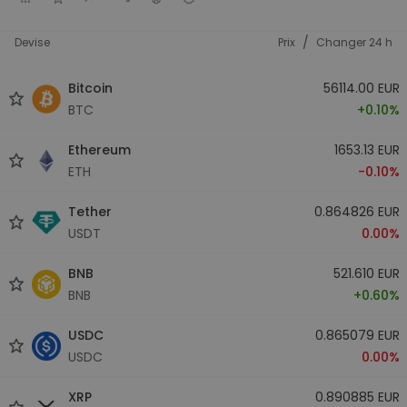
/
Devise
Prix
Changer 24 h
Bitcoin
56114.00 EUR
BTC
+0.10%
Ethereum
1653.13 EUR
ETH
-0.10%
Tether
0.864826 EUR
USDT
0.00%
BNB
521.610 EUR
BNB
+0.60%
USDC
0.865079 EUR
USDC
0.00%
XRP
0.890885 EUR