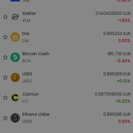
LINK
-0.90%
Stellar
0.140409000 EUR
XLM
-1.90%
Dai
0.865334 EUR
DAI
0.00%
Bitcoin Cash
185.730 EUR
BCH
-0.40%
USD1
0.865269 EUR
USD1
+0.10%
Canton
0.087068000 EUR
CC
+6.20%
Ethena USDe
0.865095 EUR
USDE
0.00%