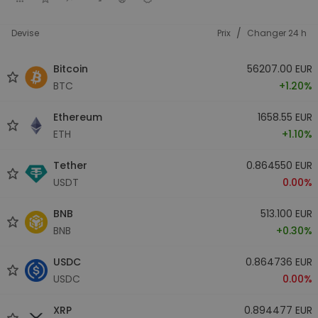
/
Devise
Prix
Changer 24 h
Bitcoin
56207.00 EUR
BTC
+1.20%
Ethereum
1658.55 EUR
ETH
+1.10%
Tether
0.864550 EUR
USDT
0.00%
BNB
513.100 EUR
BNB
+0.30%
USDC
0.864736 EUR
USDC
0.00%
XRP
0.894477 EUR