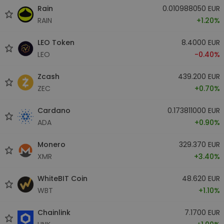
Rain
0.010988050 EUR
RAIN
+1.20%
LEO Token
8.4000 EUR
LEO
-0.40%
Zcash
439.200 EUR
ZEC
+0.70%
Cardano
0.173811000 EUR
ADA
+0.90%
Monero
329.370 EUR
XMR
+3.40%
WhiteBIT Coin
48.620 EUR
WBT
+1.10%
Chainlink
7.1700 EUR