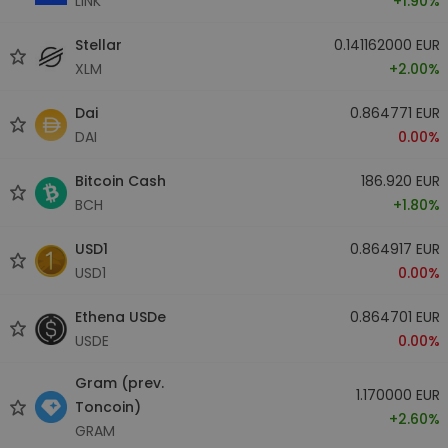
LINK
+1.90%
Stellar
0.141162000 EUR
XLM
+2.00%
Dai
0.864771 EUR
DAI
0.00%
Bitcoin Cash
186.920 EUR
BCH
+1.80%
USD1
0.864917 EUR
USD1
0.00%
Ethena USDe
0.864701 EUR
USDE
0.00%
Gram (prev.
1.170000 EUR
Toncoin)
+2.60%
GRAM