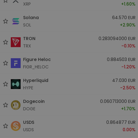
XRP
+1.60%
Solana
64.570 EUR
SOL
+2.90%
TRON
0.283094000 EUR
TRX
-0.10%
Figure Heloc
0.884503 EUR
FIGR_HELOC
-1.20%
Hyperliquid
47.030 EUR
HYPE
-2.50%
Dogecoin
0.060713000 EUR
DOGE
+1.70%
USDS
0.864877 EUR
USDS
0.00%