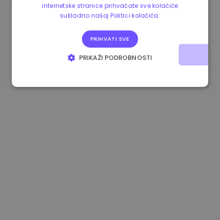
internetske stranice prihvaćate sve kolačiće
1.170000 €
+2.60%
3.2B €
sukladno našoj Politici kolačića.
PRIHVATI SVE
PRIKAŽI PODROBNOSTI
NUŽNO POTREBNI KOLAČIĆI
IZVEDBA
CILJANOST
FUNKCIONALNOST