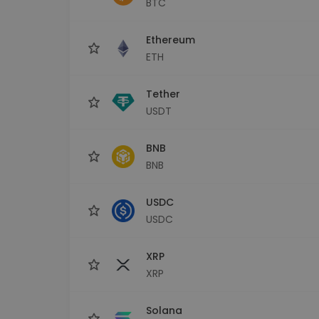
BTC
Istraživač ulaganja
Pronađi svoju kripto strategiju
Ethereum
ETH
Tether
USDT
BNB
BNB
USDC
USDC
XRP
XRP
Solana