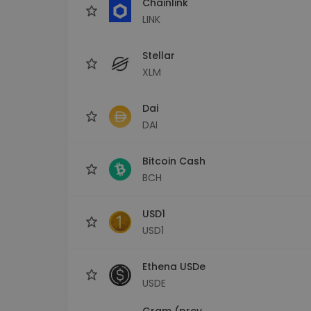
Chainlink
LINK
Stellar
XLM
Dai
DAI
Bitcoin Cash
BCH
USD1
USD1
Ethena USDe
USDE
Gram (prev.