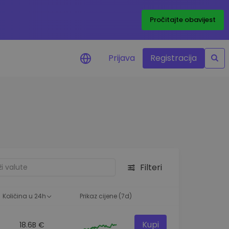
Pročitajte obavijest
Prijava
Registracija
cijenama
 cijena vaših
tva
 ulaganje
Filteri
elja
 optimalnu
Količina u 24h
Prikaz cijene (7d)
Kupi
18.6B €