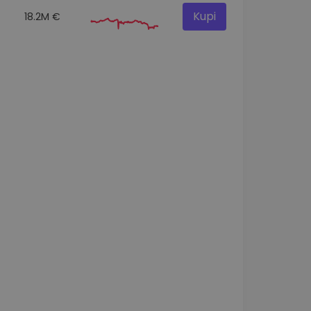
Kupi
18.2M €