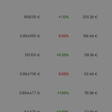
1658.55 €
+1.10%
200.2B €
0.864550 €
0.00%
158.4B €
513.100 €
+0.30%
68.3B €
0.864736 €
0.00%
62.4B €
0.894477 €
+1.60%
55.9B €
64.570 €
+2.90%
37.6B €