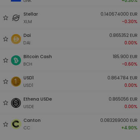
LINK
+0.30%
Stellar
0.140674000 EUR
XLM
-0.30%
Dai
0.865352 EUR
DAI
0.00%
Bitcoin Cash
185.900 EUR
BCH
-0.60%
USD1
0.864784 EUR
USD1
0.00%
Ethena USDe
0.865056 EUR
USDE
0.00%
Canton
0.083269000 EUR
CC
+4.90%