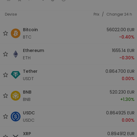
/
Devise
Prix
Changer 24 h
Bitcoin
56022.00 EUR
BTC
-0.40%
Ethereum
1655.14 EUR
ETH
-0.30%
Tether
0.864700 EUR
USDT
0.00%
BNB
520.230 EUR
BNB
+1.30%
USDC
0.864925 EUR
USDC
0.00%
XRP
0.894912 EUR