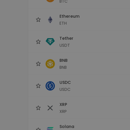
BTC
Explorador de 
Encontra a tua est
Ethereum
ETH
Tether
USDT
BNB
BNB
USDC
USDC
XRP
XRP
Solana