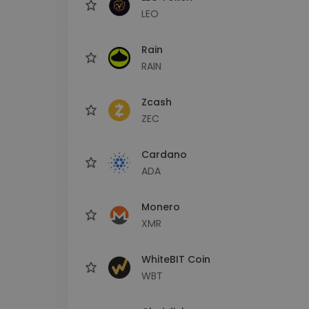
LEO
Rain
RAIN
Zcash
ZEC
Cardano
ADA
Monero
XMR
WhiteBIT Coin
WBT