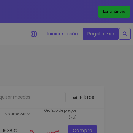
Ler anúncio
Iniciar sessão
Registar-se
Alerta de preços
Atualizações de preços em tempo
real para os seus tokens favoritos
Explorar Ativos
Descubra oportunidades de
investimento
Filtros
Análise do Portefólio
Ideias inteligentes para um
Gráfico de preços
Volume 24h
desempenho ótimo
(7d)
Compra
19.3B €