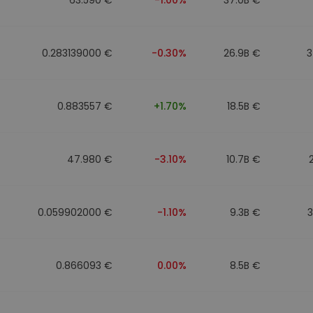
0.283139000 €
-0.30%
26.9B €
3
0.883557 €
+1.70%
18.5B €
47.980 €
-3.10%
10.7B €
0.059902000 €
-1.10%
9.3B €
0.866093 €
0.00%
8.5B €