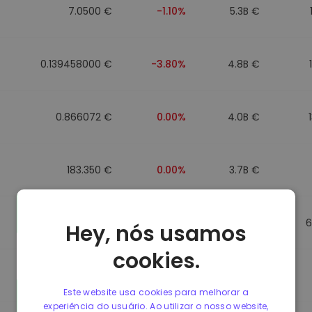
7.0500 €
-1.10%
5.3B €
0.139458000 €
-3.80%
4.8B €
0.866072 €
0.00%
4.0B €
183.350 €
0.00%
3.7B €
0.865650 €
0.00%
3.5B €
6
Hey, nós usamos
cookies.
0.087241000 €
-6.90%
3.4B €
Este website usa cookies para melhorar a
experiência do usuário. Ao utilizar o nosso website,