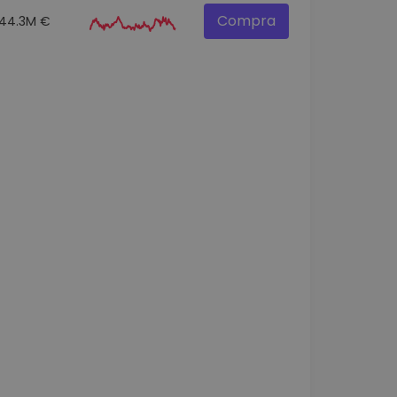
Compra
44.3M €