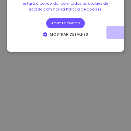
estará a concordar com todos os cookies de
0.865673 €
-0.10%
3.4B €
acordo com nossa Política de Cookies.
ACEITAR TODOS
MOSTRAR DETALHES
ESTRITAMENTE NECESSÁRIOS
DESEMPENHO
DIRECIONAMENTO
FUNCIONALIDADE