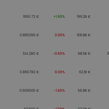
Investimentos
ratégia cripto
1650.72 €
+1.60%
199.2B €
0.865399 €
0.00%
158.8B €
514.280 €
-0.60%
68.5B €
0.865782 €
0.00%
62.1B €
0.909005 €
-1.60%
56.8B €
63.590 €
-1.00%
37.0B €