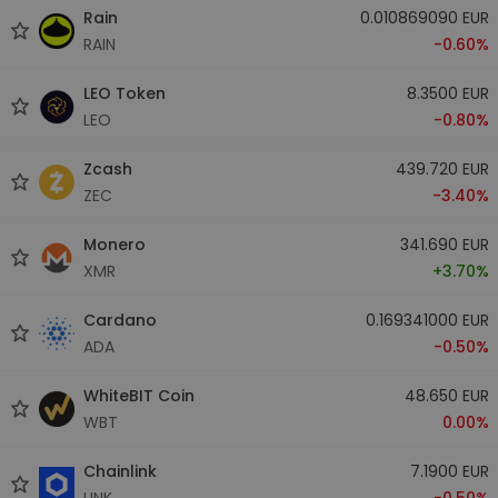
Rain
0.010869090 EUR
RAIN
-0.60%
LEO Token
8.3500 EUR
LEO
-0.80%
Zcash
439.720 EUR
ZEC
-3.40%
Monero
341.690 EUR
XMR
+3.70%
Cardano
0.169341000 EUR
ADA
-0.50%
WhiteBIT Coin
48.650 EUR
WBT
0.00%
Chainlink
7.1900 EUR
LINK
-0.50%