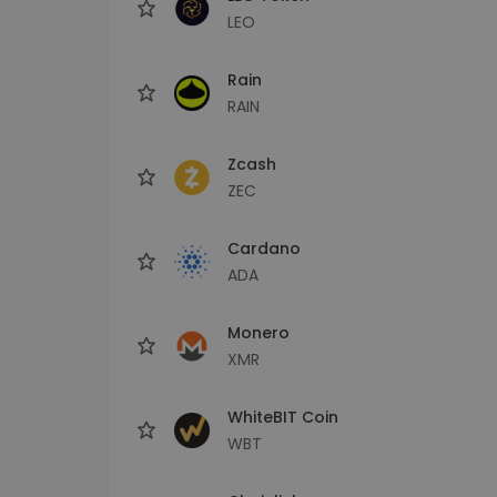
LEO
Rain
RAIN
Zcash
ZEC
Cardano
ADA
Monero
XMR
WhiteBIT Coin
WBT