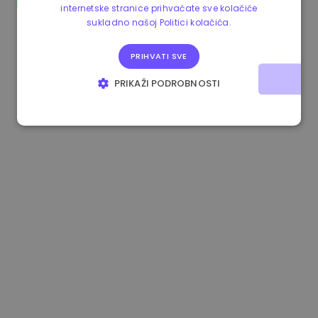
internetske stranice prihvaćate sve kolačiće
0.867648 €
0.00%
3.4B €
sukladno našoj Politici kolačića.
PRIHVATI SVE
PRIKAŽI PODROBNOSTI
NUŽNO POTREBNI KOLAČIĆI
IZVEDBA
CILJANOST
FUNKCIONALNOST