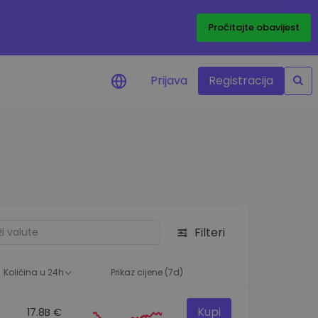
Pročitajte obavijest
Prijava
Registracija
cijenama
 cijena vaših
tva
 ulaganje
Filteri
elja
 optimalnu
Količina u 24h
Prikaz cijene (7d)
Kupi
17.8B €