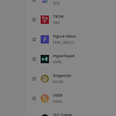
SOL
TRON
TRX
Figure Heloc
FIGR_HELOC
Hyperliquid
HYPE
Dogecoin
DOGE
USDS
USDS
LEO Token