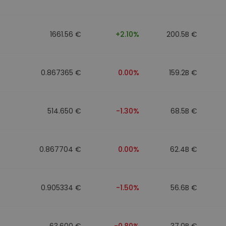
1661.56 €
+2.10%
200.5B €
0.867365 €
0.00%
159.2B €
514.650 €
-1.30%
68.5B €
0.867704 €
0.00%
62.4B €
0.905334 €
-1.50%
56.6B €
63.600 €
-0.80%
37.0B €