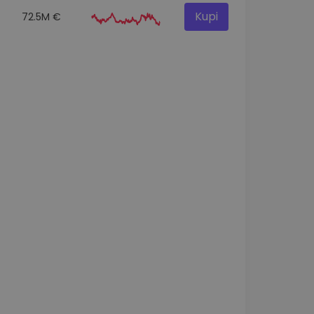
Kupi
72.5M €