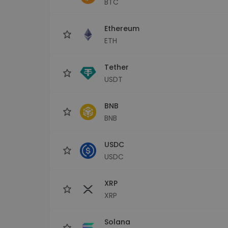
BTC
Istraživač ulaganja
Pronađi svoju kripto strategiju
Ethereum
ETH
Tether
USDT
BNB
BNB
USDC
USDC
XRP
XRP
Solana