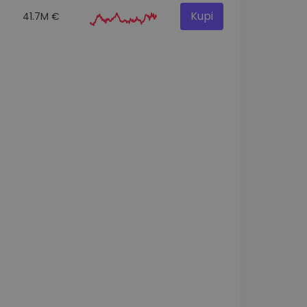
Kupi
41.7M €