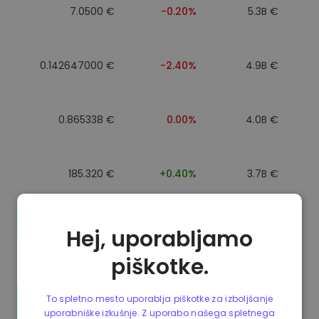
7.0500 €
-0.20%
5.3B €
0.142647000 €
-2.40%
4.9B €
0.865338 €
0.00%
4.0B €
185.320 €
+0.40%
3.7B €
0.089991000 €
-4.40%
3.5B €
Hej, uporabljamo
piškotke.
0.864912 €
0.00%
3.5B €
To spletno mesto uporablja piškotke za izboljšanje
uporabniške izkušnje. Z uporabo našega spletnega