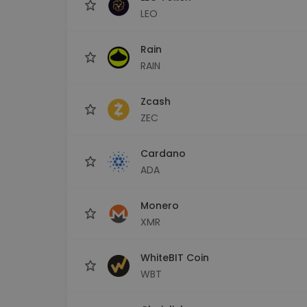
LEO
Rain
RAIN
Zcash
ZEC
Cardano
ADA
Monero
XMR
WhiteBIT Coin
WBT