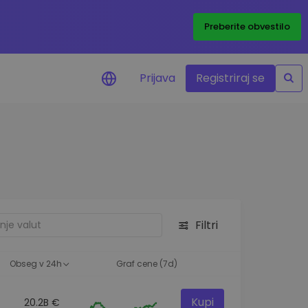
Preberite obvestilo
Prijava
Registriraj se
eni
ije o cenah vaših
ov
dstva
e priložnosti
Filtri
felja
i za optimalno
Obseg v 24h
Graf cene (7d)
Kupi
20.2B €