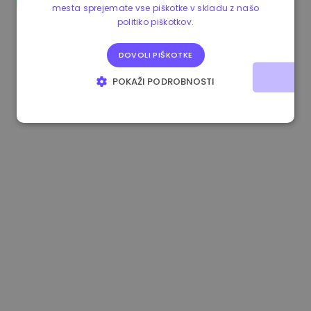
mesta sprejemate vse piškotke v skladu z našo
0.865215 €
0.00%
3.4B €
politiko piškotkov.
DOVOLI PIŠKOTKE
POKAŽI PODROBNOSTI
NUJNO POTREBNI
IZVEDBENI
CILJANJE
FUNKCIONALNOST