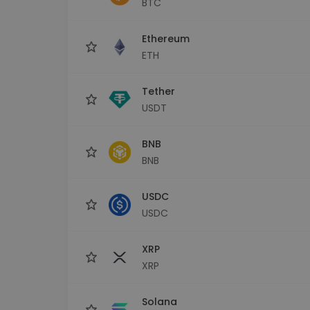
BTC
Raziskovalec naložb
Najdi svojo kripto strategijo
Ethereum
ETH
Tether
USDT
BNB
BNB
USDC
USDC
XRP
XRP
Solana