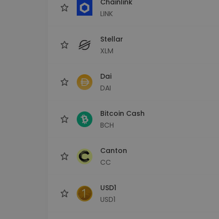
Chainlink
LINK
Stellar
XLM
Dai
DAI
Bitcoin Cash
BCH
Canton
CC
USD1
USD1