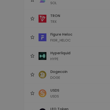
SOL
TRON
TRX
Figure Heloc
FIGR_HELOC
Hyperliquid
HYPE
Dogecoin
DOGE
USDS
USDS
LEO Token