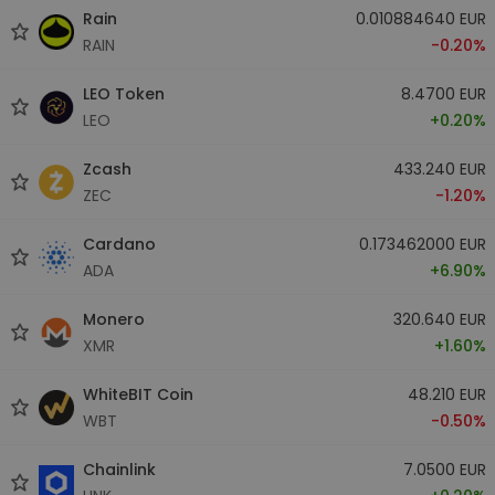
Rain
0.010884640 EUR
RAIN
-0.20%
LEO Token
8.4700 EUR
LEO
+0.20%
Zcash
433.240 EUR
ZEC
-1.20%
Cardano
0.173462000 EUR
ADA
+6.90%
Monero
320.640 EUR
XMR
+1.60%
WhiteBIT Coin
48.210 EUR
WBT
-0.50%
Chainlink
7.0500 EUR