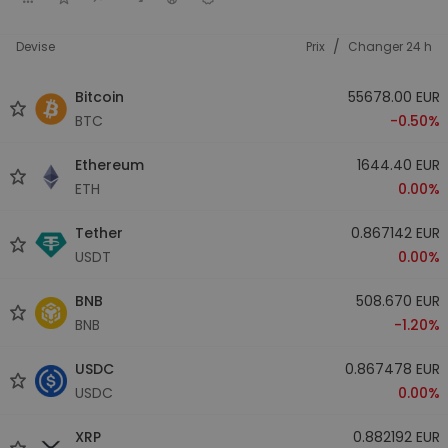
/
Devise
Prix
Changer 24 h
Bitcoin
55678.00 EUR
BTC
-0.50%
Ethereum
1644.40 EUR
ETH
0.00%
Tether
0.867142 EUR
USDT
0.00%
BNB
508.670 EUR
BNB
-1.20%
USDC
0.867478 EUR
USDC
0.00%
XRP
0.882192 EUR