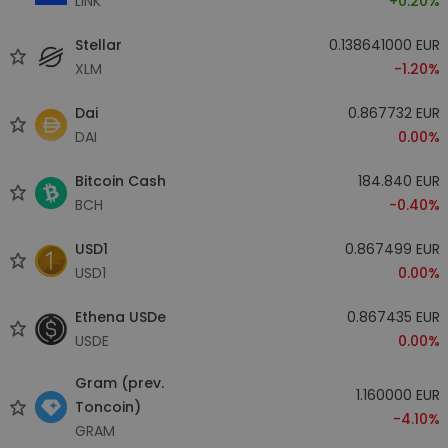
LINK
+0.20%
Stellar
0.138641000 EUR
XLM
-1.20%
Dai
0.867732 EUR
DAI
0.00%
Bitcoin Cash
184.840 EUR
BCH
-0.40%
USD1
0.867499 EUR
USD1
0.00%
Ethena USDe
0.867435 EUR
USDE
0.00%
Gram (prev.
1.160000 EUR
Toncoin)
-4.10%
GRAM