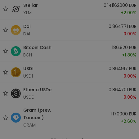
Stellar
0.141162000 EUR
XLM
+2.00%
Dai
0.864771 EUR
DAI
0.00%
Bitcoin Cash
186.920 EUR
BCH
+1.80%
USD1
0.864917 EUR
USD1
0.00%
Ethena USDe
0.864701 EUR
USDE
0.00%
Gram (prev.
1.170000 EUR
Toncoin)
+2.60%
GRAM