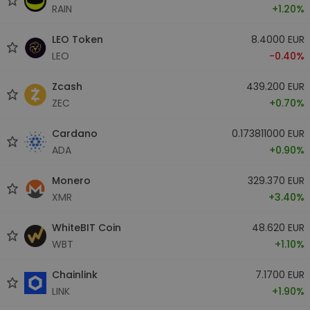
RAIN
+1.20%
LEO Token
8.4000 EUR
LEO
-0.40%
Zcash
439.200 EUR
ZEC
+0.70%
Cardano
0.173811000 EUR
ADA
+0.90%
Monero
329.370 EUR
XMR
+3.40%
WhiteBIT Coin
48.620 EUR
WBT
+1.10%
Chainlink
7.1700 EUR
LINK
+1.90%