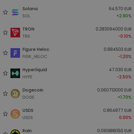
Solana
64.570 EUR
SOL
+2.90%
TRON
0.283094000 EUR
TRX
-0.10%
Figure Heloc
0.884503 EUR
FIGR_HELOC
-1.20%
Hyperliquid
47.030 EUR
HYPE
-2.50%
Dogecoin
0.060713000 EUR
DOGE
+1.70%
USDS
0.864877 EUR
USDS
0.00%
Rain
0.010988050 EUR