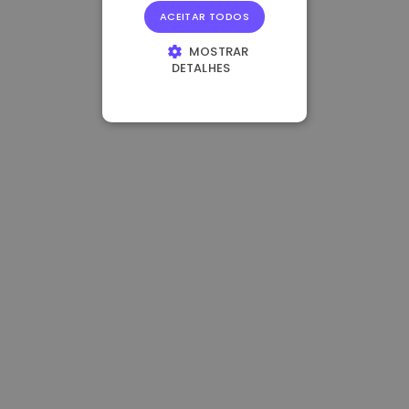
ACEITAR TODOS
MOSTRAR
DETALHES
ESTRITAMENTE
NECESSÁRIOS
DESEMPENHO
DIRECIONAMENTO
FUNCIONALIDADE