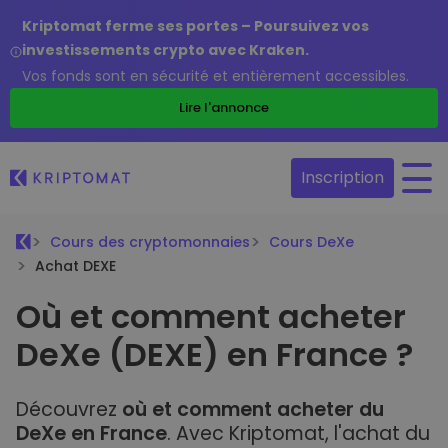
Kriptomat ferme ses portes – Poursuivez vos
investissements crypto avec Kraken.
Vos fonds sont en sécurité et entièrement accessibles.
Lire l'annonce
Inscription
Cours des cryptomonnaies
Cours DeXe
Achat DEXE
Où et comment acheter
DeXe (DEXE) en France ?
Découvrez
où et comment acheter du
DeXe en France
. Avec Kriptomat, l'achat du