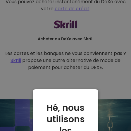
Vous pouvez acheter instantanément du DeXe avec
votre
carte de crédit
.
Acheter du DeXe avec Skrill
Les cartes et les banques ne vous conviennent pas ?
Skrill
propose une autre alternative de mode de
paiement pour acheter du DEXE.
Hé, nous
utilisons
les