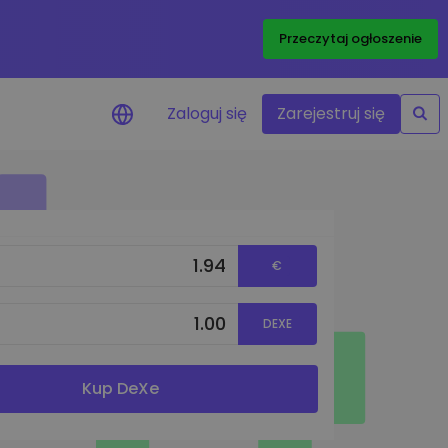
Przeczytaj ogłoszenie
Zaloguj się
Zarejestruj się
enowe
je cen ulubionych
czasie rzeczywistym
€
aj aktywa
liwości inwestycyjne
DEXE
ortfolio
na obserwacja
ąca optymalne wyniki
Kup DeXe