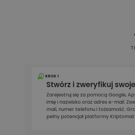
Explorer inwestycji
Znajdź swoją strategię krypto
T
KROK 1
Stwórz i zweryfikuj swoj
Zarejestruj się za pomocą Google, A
imię i nazwisko oraz adres e-mail. Zwe
mail, numer telefonu i tożsamość. Gr
pełny potencjał platformy Kriptomat 