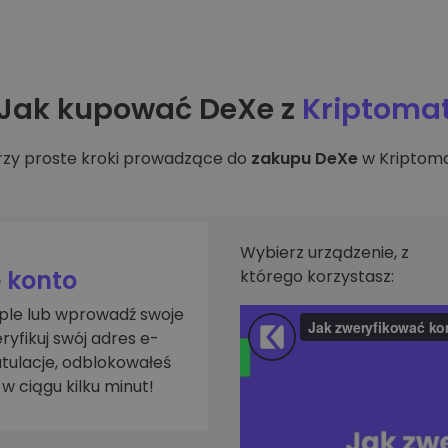
walut
Jak kupować DeXe z
Kriptoma
rzy proste kroki prowadzące do
zakupu DeXe
w Kriptoma
Wybierz urządzenie, z
e
konto
którego korzystasz:
pple lub wprowadź swoje
ryfikuj swój adres e-
atulacje, odblokowałeś
w ciągu kilku minut!