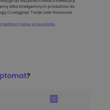
ywaj go do wszystkich swoich inwestycji
emy kilka inteligentnych produktów do
gą Ci osiągnąć Twoje cele finansowe.
znajdziesz nasze przewodniki.
iptomat
?