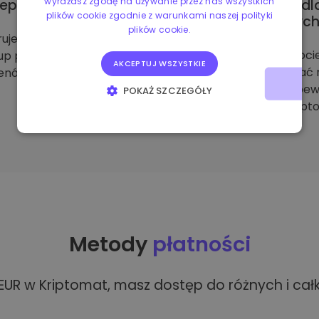
wyrażasz zgodę na używanie przez nas wszystkich
lepszy wybór monet
Odpowiednie dl
plików cookie zgodnie z warunkami naszej polityki
początkującyc
plików cookie.
rujemy natychmiastowy
Skupiamy się na prostoci
up popularnych monet i
AKCEPTUJ WSZYSTKIE
mógł szybko opanować 
enów, w tym m.in. DeXe.
platformę i stać się p
POKAŻ SZCZEGÓŁY
siebie inwestorem krypto
NIEZBĘDNE
WYDAJNOŚĆ
TARGETOWANIE
FUNKCJONALNOŚĆ
Metody
płatności
R w Kriptomat, masz dostęp do różnych i całk