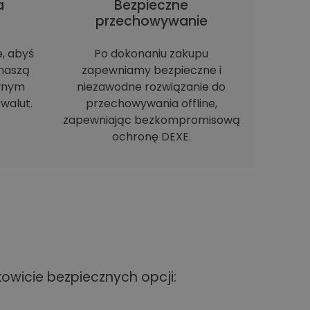
a
Bezpieczne
h
przechowywanie
e, abyś
Po dokonaniu zakupu
naszą
zapewniamy bezpieczne i
ewnym
niezawodne rozwiązanie do
walut.
przechowywania offline,
zapewniając bezkompromisową
ochronę DEXE.
owicie bezpiecznych opcji: