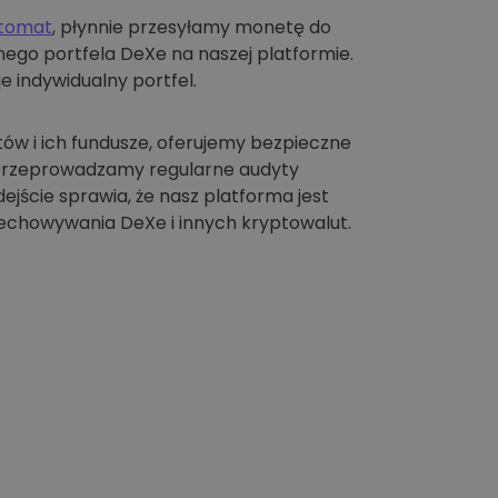
ptomat
, płynnie przesyłamy monetę do
ego portfela DeXe na naszej platformie.
e indywidualny portfel.
tów i ich fundusze, oferujemy bezpieczne
 przeprowadzamy regularne audyty
jście sprawia, że nasz platforma jest
chowywania DeXe i innych kryptowalut.