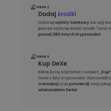
KROK 2
Dodaj
środki
Dokonaj
wpłaty bankowy
lub użyj sw
jeszcze szybciej dodać środki. Teraz
ponad 280 innych kryptowalut
.
KROK 3
Kup DeXe
Kliknij ikonę Kriptomat i wybierz
„Kup
DeXe z listy kryptowalut. Wprowadź 
transakcji
oraz
potwierdź
swój zaku
właścicielem DeXe!