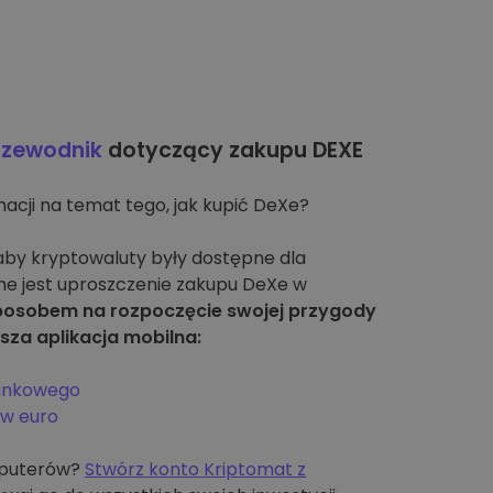
rzewodnik
dotyczący zakupu DEXE
macji na temat tego, jak kupić DeXe?
 aby kryptowaluty były dostępne dla
ne jest uproszczenie zakupu DeXe w
posobem na rozpoczęcie swojej przygody
sza aplikacja mobilna:
bankowego
 w euro
mputerów?
Stwórz konto Kriptomat z