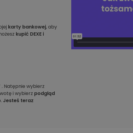
ojej
karty bankowej
, aby
 możesz
kupić DEXE i
”
. Natępnie wybierz
kwotę i wybierz
podgląd
p.
Jesteś teraz