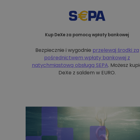
Kup DeXe za pomocą wpłaty bankowej
Bezpiecznie i wygodnie
przelewaj środki za
pośrednictwem wpłaty bankowej z
natychmiastową obsługą SEPA
. Możesz kupi
DeXe z saldem w EURO.