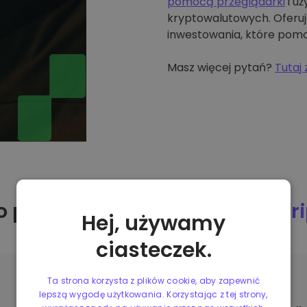
pomocą przeglądarki
i uż
kryptowalutowych. Oferuj
inwestowania, które pomo
Masz więcej pytań?
Tutaj 
o powinienem kupić DeXe w
Kr
Hej, używamy
ciasteczek.
Ta strona korzysta z plików cookie, aby zapewnić
lepszą wygodę użytkowania. Korzystając z tej strony,