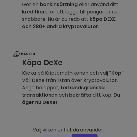
Gör en
bankinsättning
eller använd ditt
kreditkort
för att lägga till pengar ännu
snabbare. Nu är du redo att
köpa DEXE
och 280+ andra kryptovalutor
.
PASO 3
Köpa DeXe
Klicka på Kriptomat-ikonen och välj
"Köp"
.
Välj DeXe från listan över kryptovalutor.
Ange beloppet,
förhandsgranska
transaktionen
och
bekräfta
ditt köp.
Du
äger nu DeXe!
Välj vilken enhet du använder: