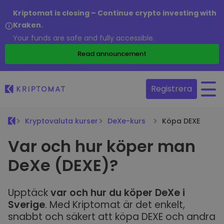
Kriptomat is closing – Continue crypto investing with
Kraken.
Your funds are safe and fully accessible.
Read announcement
Registrera
Kryptovaluta kurser
DeXe-kurs
Köpa DEXE
Var och hur köper man
DeXe (DEXE)?
Upptäck
var och hur du köper DeXe i
Sverige
. Med Kriptomat är det enkelt,
snabbt och säkert att köpa DEXE och andra