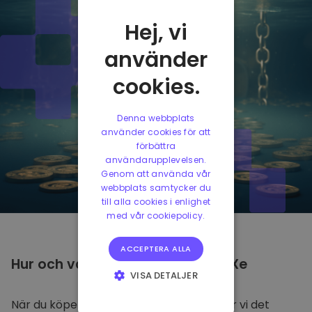
Hej, vi
använder
cookies.
Denna webbplats
använder cookies för att
förbättra
användarupplevelsen.
Genom att använda vår
webbplats samtycker du
till alla cookies i enlighet
med vår cookiepolicy.
ACCEPTERA ALLA
Hur och var man ska
Förvara
DeXe
VISA DETALJER
STRIKT
När du köper DeXe på
Kriptomat
, överför vi det
NÖDVÄNDIGT