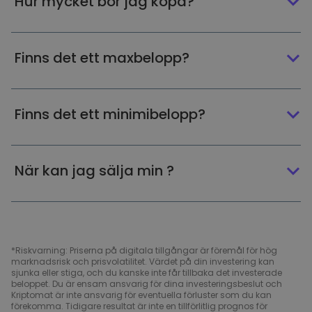
Hur mycket bör jag köpa?
Finns det ett maxbelopp?
Finns det ett minimibelopp?
När kan jag sälja min ?
*Riskvarning: Priserna på digitala tillgångar är föremål för hög
marknadsrisk och prisvolatilitet. Värdet på din investering kan
sjunka eller stiga, och du kanske inte får tillbaka det investerade
beloppet. Du är ensam ansvarig för dina investeringsbeslut och
Kriptomat är inte ansvarig för eventuella förluster som du kan
förekomma. Tidigare resultat är inte en tillförlitlig prognos för