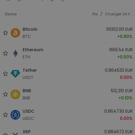
/
Devise
Prix
Changer 24 h
Bitcoin
56102.00 EUR
BTC
+0.80%
Ethereum
1655.54 EUR
ETH
+0.50%
Tether
0.864533 EUR
USDT
0.00%
BNB
512.210 EUR
BNB
+0.10%
USDC
0.864730 EUR
USDC
0.00%
XRP
0.884672 EUR