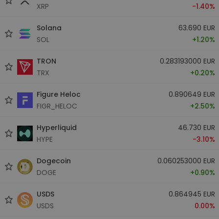
XRP
-1.40%
Solana
63.690 EUR
SOL
+1.20%
TRON
0.283193000 EUR
TRX
+0.20%
Figure Heloc
0.890649 EUR
FIGR_HELOC
+2.50%
Hyperliquid
46.730 EUR
HYPE
-3.10%
Dogecoin
0.060253000 EUR
DOGE
+0.90%
USDS
0.864945 EUR
USDS
0.00%