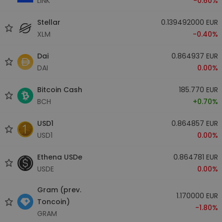
LINK
-0.60%
Stellar
0.139492000 EUR
XLM
-0.40%
Dai
0.864937 EUR
DAI
0.00%
Bitcoin Cash
185.770 EUR
BCH
+0.70%
USD1
0.864857 EUR
USD1
0.00%
Ethena USDe
0.864781 EUR
USDE
0.00%
Gram (prev.
1.170000 EUR
Toncoin)
-1.80%
GRAM