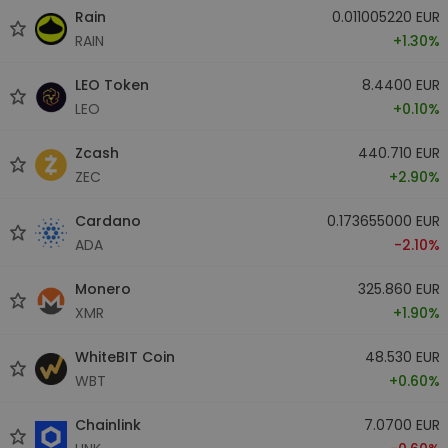
Rain
0.011005220 EUR
RAIN
+1.30%
LEO Token
8.4400 EUR
LEO
+0.10%
Zcash
440.710 EUR
ZEC
+2.90%
Cardano
0.173655000 EUR
ADA
-2.10%
Monero
325.860 EUR
XMR
+1.90%
WhiteBIT Coin
48.530 EUR
WBT
+0.60%
Chainlink
7.0700 EUR