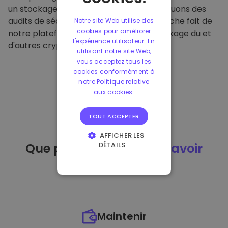
un stockage hors ligne sécurisé et effectuons des
audits de sécurité réguliers. Cette approche fait de
Notre site Web utilise des
cookies pour améliorer
notre plateforme un refuge pour le stockage du et
l'expérience utilisateur. En
d'autres crypto-monnaies.
utilisant notre site Web,
vous acceptez tous les
cookies conformément à
notre Politique relative
aux cookies.
TOUT ACCEPTER
AFFICHER LES
DÉTAILS
Que puis-je faire
après avoir
STRICTEMENT
acheté
du ?
NÉCESSAIRES
PERFORMANCE
CIBLAGE
Maintenir
FONCTIONNALITÉ