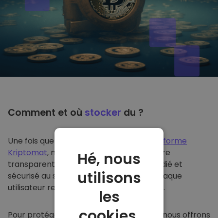
Comment et où
stocker
du ?
Une fois que vous achetez du sur
la plateforme
Kriptomat
, nous le transférons de manière
Hé, nous
transparente dans votre portefeuille dédié et
utilisons
sécurisé au sein de notre plateforme. Chaque
utilisateur reçoit un portefeuille individuel.
les
cookies.
Pour protéger nos clients et leurs fonds, nous offrons