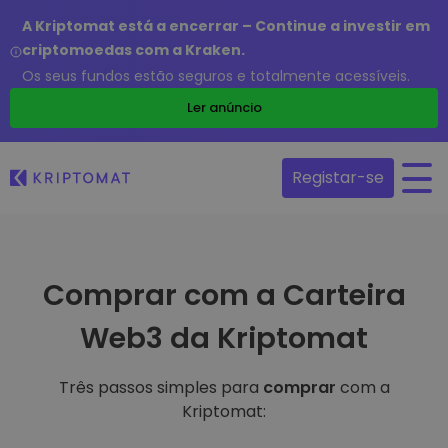
A Kriptomat está a encerrar – Continue a investir em
criptomoedas com a Kraken.
Os seus fundos estão seguros e totalmente acessíveis.
Ler anúncio
Registar-se
Comprar com a Carteira
Web3 da Kriptomat
Três passos simples para
comprar
com a
Kriptomat: