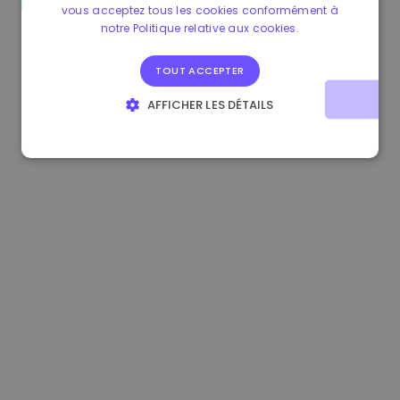
vous acceptez tous les cookies conformément à
0.865673 €
-0.10%
3.4B €
notre Politique relative aux cookies.
TOUT ACCEPTER
AFFICHER LES DÉTAILS
STRICTEMENT NÉCESSAIRES
PERFORMANCE
CIBLAGE
FONCTIONNALITÉ