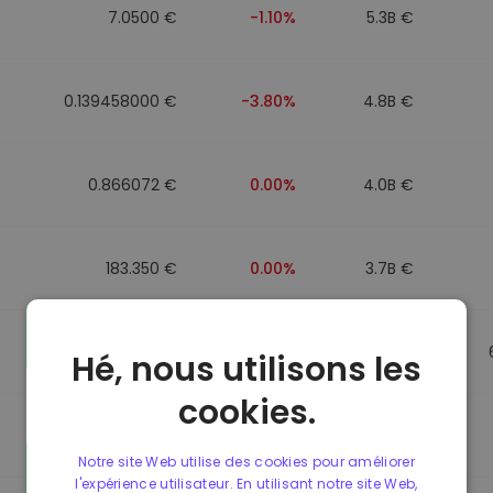
7.0500 €
-1.10%
5.3B €
0.139458000 €
-3.80%
4.8B €
0.866072 €
0.00%
4.0B €
183.350 €
0.00%
3.7B €
0.865650 €
0.00%
3.5B €
Hé, nous utilisons les
cookies.
0.087241000 €
-6.90%
3.4B €
Notre site Web utilise des cookies pour améliorer
l'expérience utilisateur. En utilisant notre site Web,