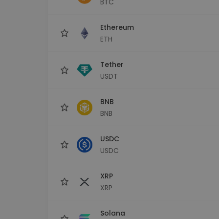
BTC
sécurisé
Explorat
Ethereum
Trouve ta 
ETH
Tether
USDT
BNB
BNB
USDC
USDC
XRP
XRP
Solana