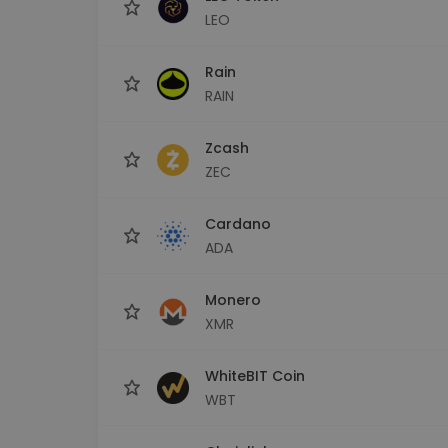
LEO
Rain
RAIN
Zcash
ZEC
Cardano
ADA
Monero
XMR
WhiteBIT Coin
WBT