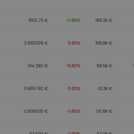
eur d'investissement
1650.72 €
+1.60%
199.2B €
stratégie crypto
0.865399 €
0.00%
158.8B €
514.280 €
-0.60%
68.5B €
0.865782 €
0.00%
62.1B €
0.909005 €
-1.60%
56.8B €
63.590 €
-1.00%
37.0B €