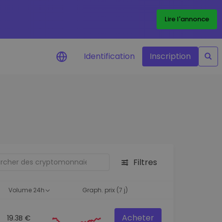
Lire l'annonce
Identification
Inscription
Alertes de prix
Mise à jour en temps réel du prix de
vos jetons préférés
Explorer les actifs
Découvrir les opportunités
d'investissement
Filtres
Portefeuille données
analytiques
Volume 24h
Graph. prix (7 j)
Des informations pertinentes pour
des performances optimales
Acheter
19.3B €