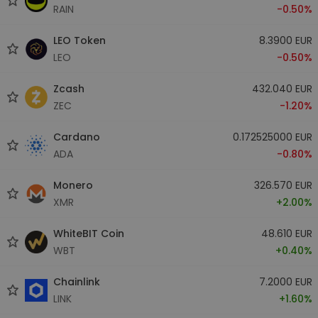
RAIN
-0.50%
LEO Token
8.3900 EUR
LEO
-0.50%
Zcash
432.040 EUR
ZEC
-1.20%
Cardano
0.172525000 EUR
ADA
-0.80%
Monero
326.570 EUR
XMR
+2.00%
WhiteBIT Coin
48.610 EUR
WBT
+0.40%
Chainlink
7.2000 EUR
LINK
+1.60%