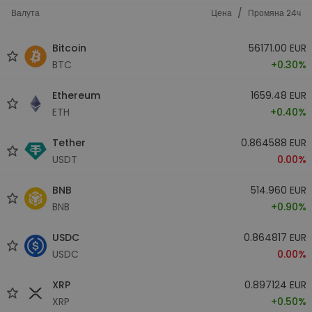
/
Валута
Цена
Промяна 24ч
Bitcoin
56171.00 EUR
BTC
+0.30%
Ethereum
1659.48 EUR
ETH
+0.40%
Tether
0.864588 EUR
USDT
0.00%
BNB
514.960 EUR
BNB
+0.90%
USDC
0.864817 EUR
USDC
0.00%
XRP
0.897124 EUR
XRP
+0.50%