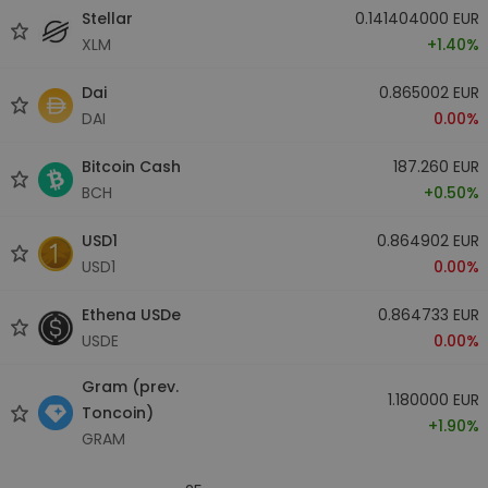
Stellar
0.141404000 EUR
XLM
+1.40%
Dai
0.865002 EUR
DAI
0.00%
Bitcoin Cash
187.260 EUR
BCH
+0.50%
USD1
0.864902 EUR
USD1
0.00%
Ethena USDe
0.864733 EUR
USDE
0.00%
Gram (prev.
1.180000 EUR
Toncoin)
+1.90%
GRAM