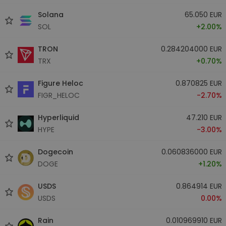
Solana
65.050 EUR
SOL
+2.00%
TRON
0.284204000 EUR
TRX
+0.70%
Figure Heloc
0.870825 EUR
FIGR_HELOC
-2.70%
Hyperliquid
47.210 EUR
HYPE
-3.00%
Dogecoin
0.060836000 EUR
DOGE
+1.20%
USDS
0.864914 EUR
USDS
0.00%
Rain
0.010969910 EUR