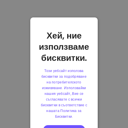
Хей, ние
използваме
бисквитки.
Този уебсайт използва
бисквитки за подобряване
на потребителското
изживяване. Използвайки
нашия уебсайт, Вие се
съгласявате с всички
бисквитки в съответствие с
нашата Политика за
Бисквитки.