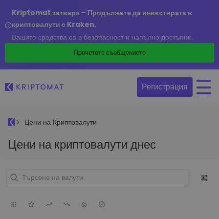
Kriptomat затваря – Продължете да инвестирате в
криптовалути с Kraken.
Вашите средства са в безопасност и напълно достъпни.
Прочетете съобщението
Регистрация
Цени на Криптовалути
Цени на криптовалути днес