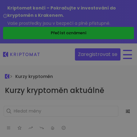
Kriptomat končí – Pokračujte v investování do
kryptoměn s Krakenem.
Vaše prostředky jsou v bezpečí a plně přístupné.
Přečíst oznámení
Zaregistrovat se
Kurzy kryptoměn
Kurzy kryptoměn aktuálně