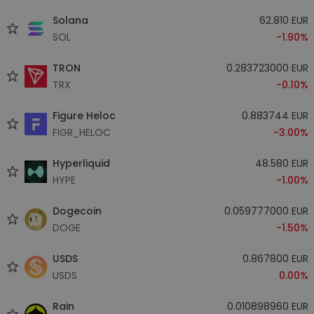
Solana
62.810 EUR
SOL
-1.90%
TRON
0.283723000 EUR
TRX
-0.10%
Figure Heloc
0.883744 EUR
FIGR_HELOC
-3.00%
Hyperliquid
48.580 EUR
HYPE
-1.00%
Dogecoin
0.059777000 EUR
DOGE
-1.50%
USDS
0.867800 EUR
USDS
0.00%
Rain
0.010898960 EUR