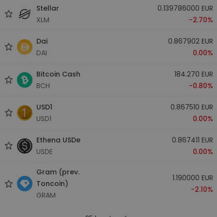
Stellar
0.139786000 EUR
XLM
-2.70%
Dai
0.867902 EUR
DAI
0.00%
Bitcoin Cash
184.270 EUR
BCH
-0.80%
USD1
0.867510 EUR
USD1
0.00%
Ethena USDe
0.867411 EUR
USDE
0.00%
Gram (prev.
1.190000 EUR
Toncoin)
-2.10%
GRAM