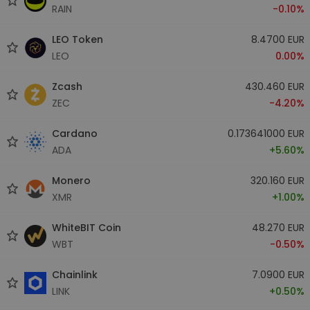
RAIN
-0.10%
LEO Token
8.4700 EUR
LEO
0.00%
Zcash
430.460 EUR
ZEC
-4.20%
Cardano
0.173641000 EUR
ADA
+5.60%
Monero
320.160 EUR
XMR
+1.00%
WhiteBIT Coin
48.270 EUR
WBT
-0.50%
Chainlink
7.0900 EUR
LINK
+0.50%