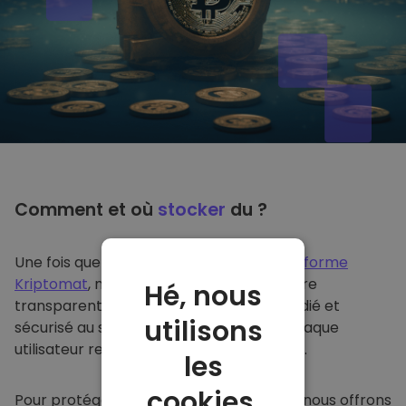
Comment et où
stocker
du ?
Une fois que vous achetez du sur
la plateforme
Kriptomat
, nous le transférons de manière
Hé, nous
transparente dans votre portefeuille dédié et
utilisons
sécurisé au sein de notre plateforme. Chaque
utilisateur reçoit un portefeuille individuel.
les
cookies.
Pour protéger nos clients et leurs fonds, nous offrons