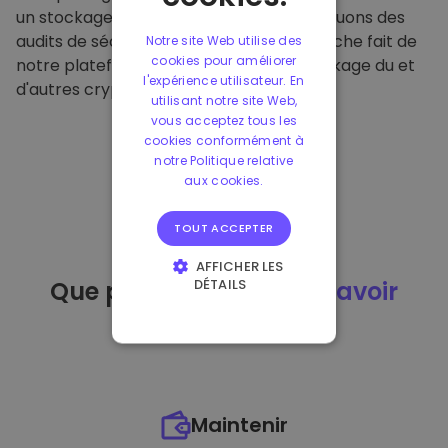
un stockage hors ligne sécurisé et effectuons des
audits de sécurité réguliers. Cette approche fait de
Notre site Web utilise des
cookies pour améliorer
notre plateforme un refuge pour le stockage du et
l'expérience utilisateur. En
d'autres crypto-monnaies.
utilisant notre site Web,
vous acceptez tous les
cookies conformément à
notre Politique relative
aux cookies.
TOUT ACCEPTER
AFFICHER LES
DÉTAILS
Que puis-je faire
après avoir
STRICTEMENT
acheté
du ?
NÉCESSAIRES
PERFORMANCE
CIBLAGE
Maintenir
FONCTIONNALITÉ