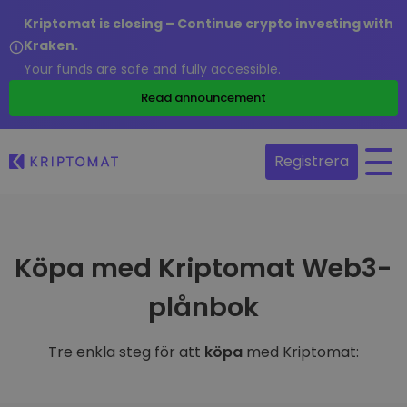
Kriptomat is closing – Continue crypto investing with
Kraken.
Your funds are safe and fully accessible.
Read announcement
Registrera
Köpa med Kriptomat Web3-
plånbok
Tre enkla steg för att
köpa
med Kriptomat: