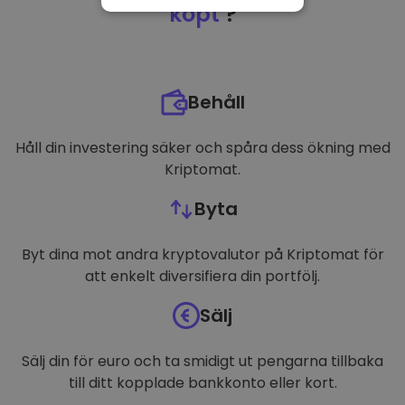
NÖDVÄNDIGT
köpt
?
PRESTANDA
INRIKTNING
Behåll
FUNKTIONER
Håll din investering säker och spåra dess ökning med
Kriptomat.
Byta
Byt dina mot andra kryptovalutor på Kriptomat för
att enkelt diversifiera din portfölj.
Sälj
Sälj din för euro och ta smidigt ut pengarna tillbaka
till ditt kopplade bankkonto eller kort.