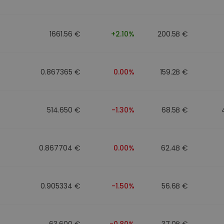
eur d'investissement
1661.56 €
+2.10%
200.5B €
stratégie crypto
0.867365 €
0.00%
159.2B €
514.650 €
-1.30%
68.5B €
0.867704 €
0.00%
62.4B €
0.905334 €
-1.50%
56.6B €
63.600 €
-0.80%
37.0B €