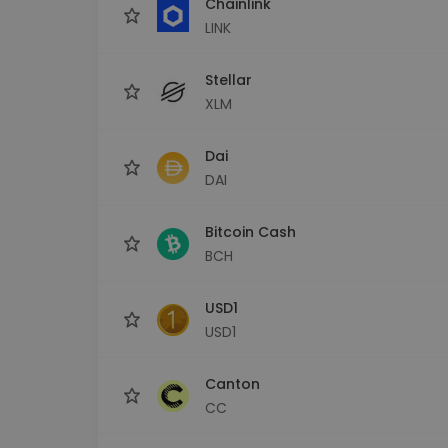
Chainlink
LINK
Stellar
XLM
Dai
DAI
Bitcoin Cash
BCH
USD1
USD1
Canton
CC