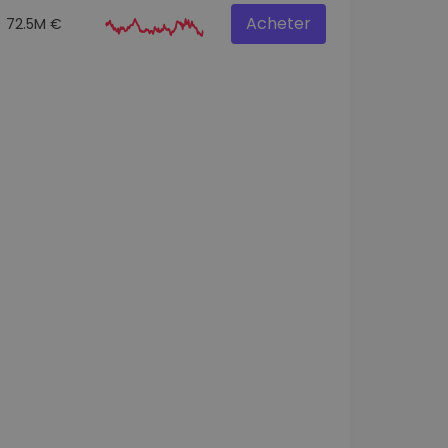
Acheter
72.5M €