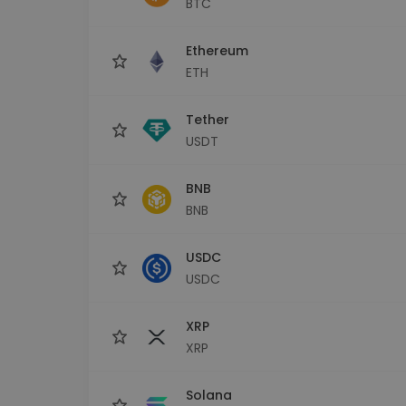
BTC
sécurisé
Explorat
Ethereum
Trouve ta 
ETH
Tether
USDT
BNB
BNB
USDC
USDC
XRP
XRP
Solana