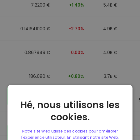
7.2200 €
+1.40%
5.4B €
0.141641000 €
-2.70%
4.9B €
0.867949 €
0.00%
4.0B €
186.080 €
+0.80%
3.7B €
0.867692 €
0.00%
3.5B €
Hé, nous utilisons les
cookies.
0.085773000 €
-5.40%
3.4B €
Notre site Web utilise des cookies pour améliorer
l'expérience utilisateur. En utilisant notre site Web,