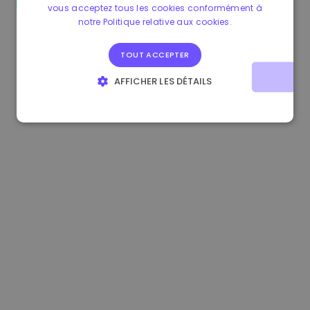
vous acceptez tous les cookies conformément à
0.867648 €
0.00%
3.4B €
notre Politique relative aux cookies.
TOUT ACCEPTER
AFFICHER LES DÉTAILS
STRICTEMENT NÉCESSAIRES
PERFORMANCE
CIBLAGE
FONCTIONNALITÉ