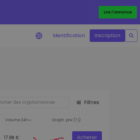
Lire l'annonce
Identification
Inscription
Alertes de prix
Mise à jour en temps réel du prix de
vos jetons préférés
Explorer les actifs
Découvrir les opportunités
d'investissement
Filtres
Portefeuille données
analytiques
Volume 24h
Graph. prix (7 j)
Des informations pertinentes pour
des performances optimales
Acheter
17.8B €