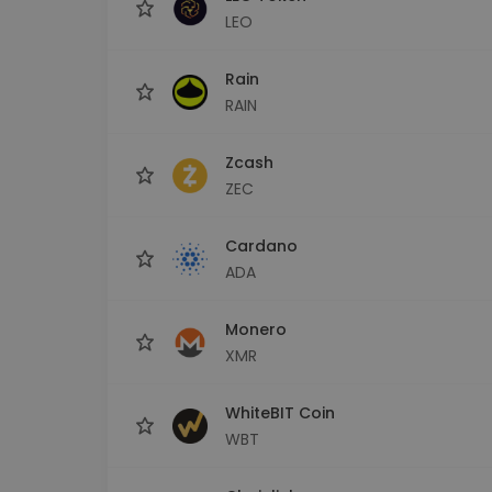
LEO
Rain
RAIN
Zcash
ZEC
Cardano
ADA
Monero
XMR
WhiteBIT Coin
WBT