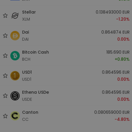
Stellar
0.138493000 EUR
XLM
-1.20%
Dai
0.864874 EUR
DAI
0.00%
Bitcoin Cash
185.690 EUR
BCH
+0.80%
USD1
0.864596 EUR
USD1
0.00%
Ethena USDe
0.864596 EUR
USDE
0.00%
Canton
0.080659000 EUR
CC
-4.80%