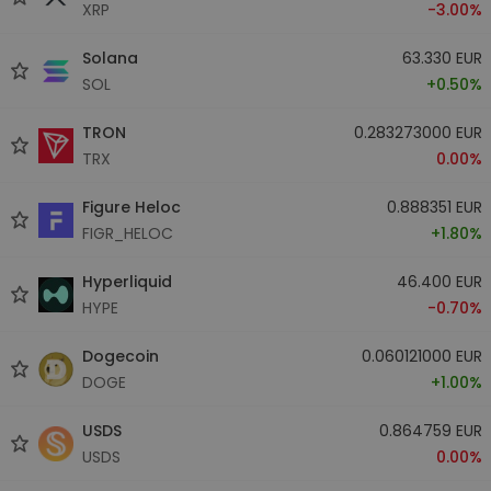
XRP
-3.00%
Solana
63.330 EUR
SOL
+0.50%
TRON
0.283273000 EUR
TRX
0.00%
Figure Heloc
0.888351 EUR
FIGR_HELOC
+1.80%
Hyperliquid
46.400 EUR
HYPE
-0.70%
Dogecoin
0.060121000 EUR
DOGE
+1.00%
USDS
0.864759 EUR
USDS
0.00%