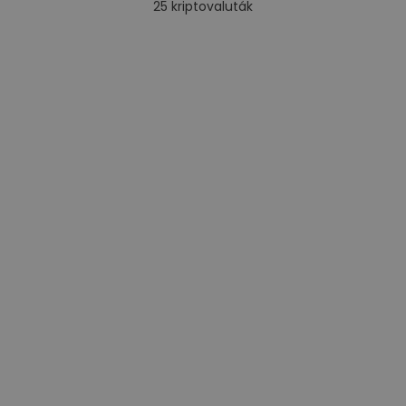
25
kriptovaluták