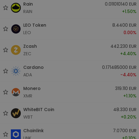
Rain
0.011010140 EUR
RAIN
+1.50%
LEO Token
8.4400 EUR
LEO
0.00%
Zcash
442.230 EUR
ZEC
+4.40%
Cardano
0.171485000 EUR
ADA
-4.40%
Monero
319.110 EUR
XMR
+1.10%
WhiteBIT Coin
48.330 EUR
WBT
+0.20%
Chainlink
7.0700 EUR
LINK
+0.10%