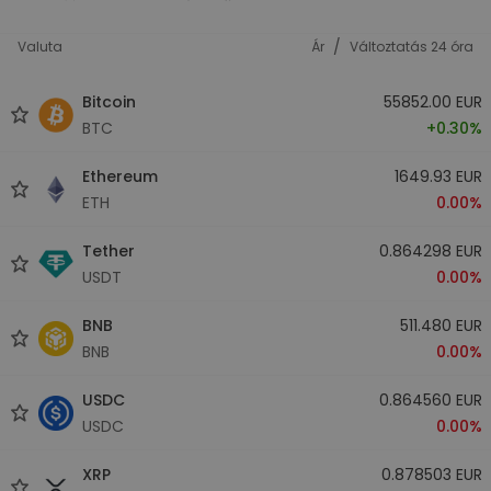
/
Valuta
Ár
Változtatás 24 óra
Bitcoin
55852.00 EUR
BTC
+0.30%
Ethereum
1649.93 EUR
ETH
0.00%
Tether
0.864298 EUR
USDT
0.00%
BNB
511.480 EUR
BNB
0.00%
USDC
0.864560 EUR
USDC
0.00%
XRP
0.878503 EUR