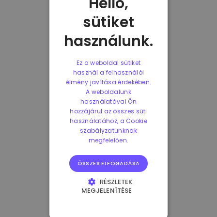
Helló,
sütiket
használunk.
Ez a weboldal sütiket
használ a felhasználói
élmény javítása érdekében.
A weboldalunk
használatával Ön
hozzájárul az összes süti
használatához, a Cookie
szabályzatunknak
megfelelően.
ÖSSZES ELFOGADÁSA
RÉSZLETEK
MEGJELENÍTÉSE
ELENGEDHETETLENÜL
SZÜKSÉGES