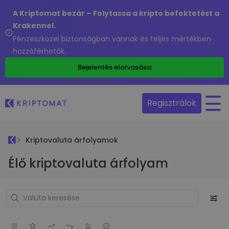
A Kriptomat bezár – Folytassa a kripto befektetést a
Krakennel.
Pénzeszközei biztonságban vannak és teljes mértékben
hozzáférhetők.
Bejelentés elolvasása
Regisztrálok
Kriptovaluta árfolyamok
Élő kriptovaluta árfolyam