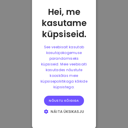
Hei, me
kasutame
küpsiseid.
See veebisait kasutab
kasutajakogemuse
parandamiseks
küpsiseid. Meie veebisaiti
kasutades nõustute
kooskõlas meie
küpsisepoliitikaga kõikide
küpsistega.
NÕUSTU KÕIGIGA
NÄITA ÜKSIKASJU
HÄDAVAJALIKUD
KÜPSISED