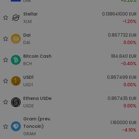
LINK
+0.20%
Stellar
0.138641000 EUR
XLM
-1.20%
Dai
0.867732 EUR
DAI
0.00%
Bitcoin Cash
184.840 EUR
BCH
-0.40%
USD1
0.867499 EUR
USD1
0.00%
Ethena USDe
0.867435 EUR
USDE
0.00%
Gram (prev.
1.160000 EUR
Toncoin)
-4.10%
GRAM