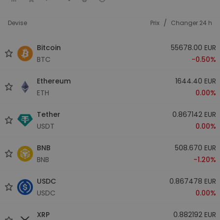
/
Devise
Prix
Changer 24 h
Bitcoin
55678.00 EUR
BTC
-0.50%
Ethereum
1644.40 EUR
ETH
0.00%
Tether
0.867142 EUR
USDT
0.00%
BNB
508.670 EUR
BNB
-1.20%
USDC
0.867478 EUR
USDC
0.00%
XRP
0.882192 EUR