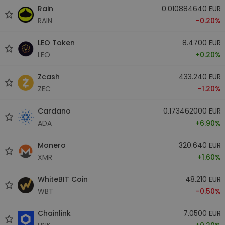
Rain
0.010884640 EUR
RAIN
-0.20%
LEO Token
8.4700 EUR
LEO
+0.20%
Zcash
433.240 EUR
ZEC
-1.20%
Cardano
0.173462000 EUR
ADA
+6.90%
Monero
320.640 EUR
XMR
+1.60%
WhiteBIT Coin
48.210 EUR
WBT
-0.50%
Chainlink
7.0500 EUR