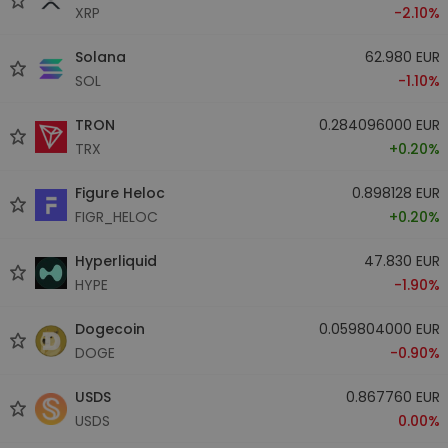
XRP
-2.10%
Solana
62.980 EUR
SOL
-1.10%
TRON
0.284096000 EUR
TRX
+0.20%
Figure Heloc
0.898128 EUR
FIGR_HELOC
+0.20%
Hyperliquid
47.830 EUR
HYPE
-1.90%
Dogecoin
0.059804000 EUR
DOGE
-0.90%
USDS
0.867760 EUR
USDS
0.00%