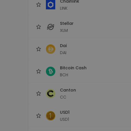
Chainlink
LINK
Stellar
XLM
Dai
DAI
Bitcoin Cash
BCH
Canton
CC
USD1
USD1