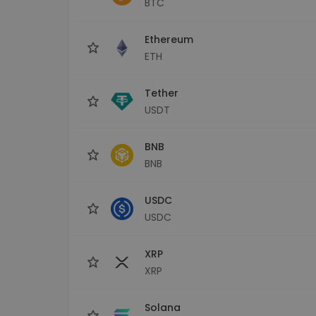
BTC
Explorator de investiții
Găsește-ți strategia cripto
Ethereum
ETH
Tether
USDT
BNB
BNB
USDC
USDC
XRP
XRP
Solana