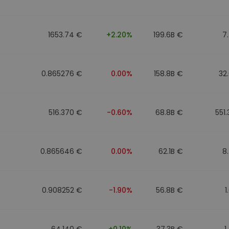
1653.74 €
+2.20%
199.6B €
7
0.865276 €
0.00%
158.8B €
32
516.370 €
-0.60%
68.8B €
551
0.865646 €
0.00%
62.1B €
8
0.908252 €
-1.90%
56.8B €
1
64.140 €
+0.10%
37.3B €
1