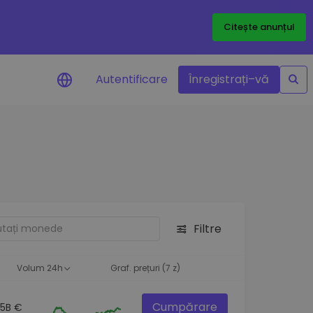
Citește anunțul
Autentificare
Înregistrați–vă
etoanele
Filtre
ță
Volum 24h
Graf. prețuri (7 z)
Cumpărare
.5B €