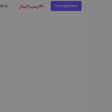
Cumpărare
.1M €