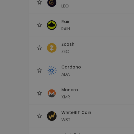
LEO
Rain
RAIN
Zcash
ZEC
Cardano
ADA
Monero
XMR
WhiteBIT Coin
WBT