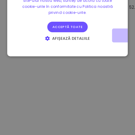
site-ului nostru web, sunteți de acord cu toate
cookie-urile în conformitate cu Politica noastră
0.865660 €
0.00%
3.4B €
52
privind cookie-urile.
ACCEPTĂ TOATE
AFIȘEAZĂ DETALIILE
STRICT NECESARE
DE PERFORMANȚĂ
DE TARGETARE
DE FUNCŢIONALITATE